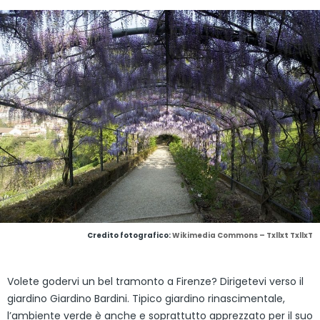
Credito fotografico:
Wikimedia Commons – Txllxt TxllxT
Volete godervi un bel tramonto a Firenze? Dirigetevi verso il
giardino Giardino Bardini. Tipico giardino rinascimentale,
l’ambiente verde è anche e soprattutto apprezzato per il suo