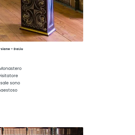
rsiane – DaLiu
l Monastero
isitatore
e sale sono
 maestoso