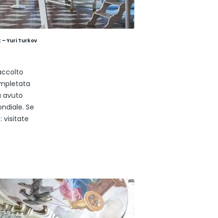
 – Yuri Turkov
accolto
ompletata
a avuto
ndiale. Se
 visitate