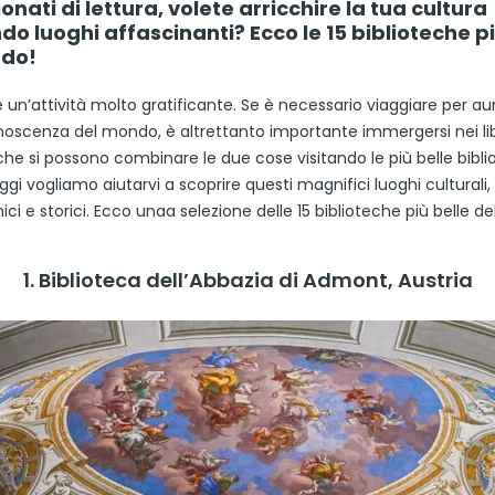
nati di lettura, volete arricchire la tua cultura
o luoghi affascinanti? Ecco le 15 biblioteche pi
ndo!
è un’attività molto gratificante. Se è necessario viaggiare per a
noscenza del mondo, è altrettanto importante immergersi nei lib
he si possono combinare le due cose visitando le più belle bibli
i vogliamo aiutarvi a scoprire questi magnifici luoghi culturali,
ici e storici. Ecco unaa selezione delle 15 biblioteche più belle d
1. Biblioteca dell’Abbazia di Admont, Austria