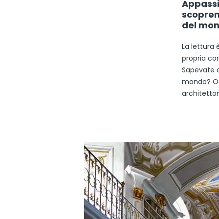
Appassio
scoprend
del mo
La lettura 
propria co
Sapevate c
mondo? Ogg
architetton