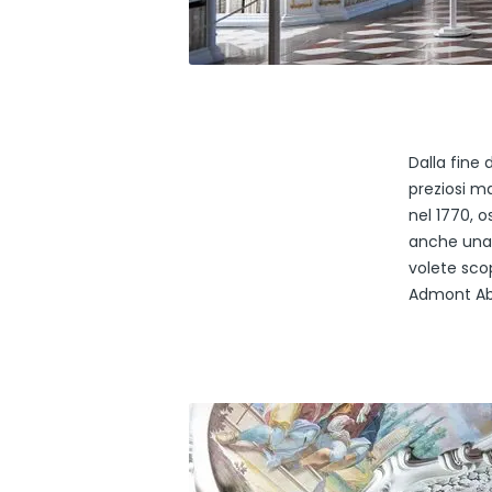
Dalla fine 
preziosi m
nel 1770, o
anche una 
volete sco
Admont Ab