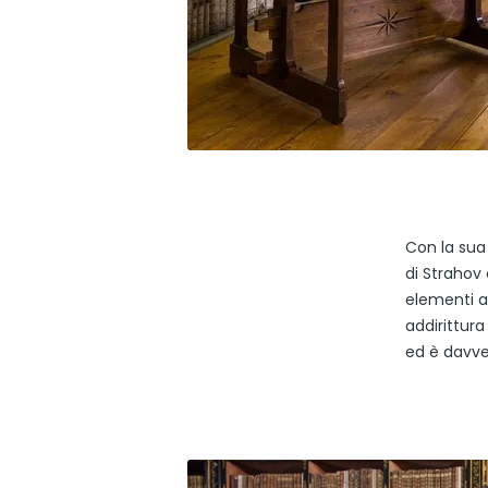
Con la sua 
di Strahov 
elementi ar
addirittur
ed è davver