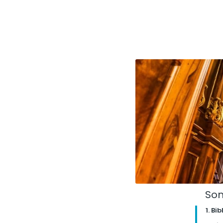
So
1. Bi