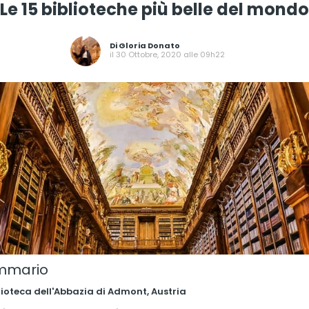
Le 15 biblioteche più belle del mondo
Di
Gloria Donato
il 30 Ottobre, 2020 alle 09h22
mmario
blioteca dell'Abbazia di Admont, Austria