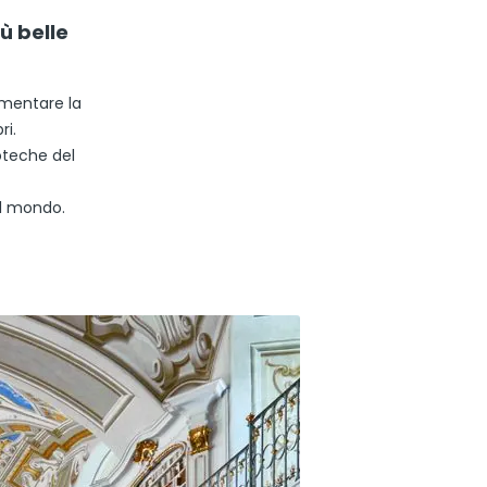
ù belle
umentare la
ri.
oteche del
el mondo.