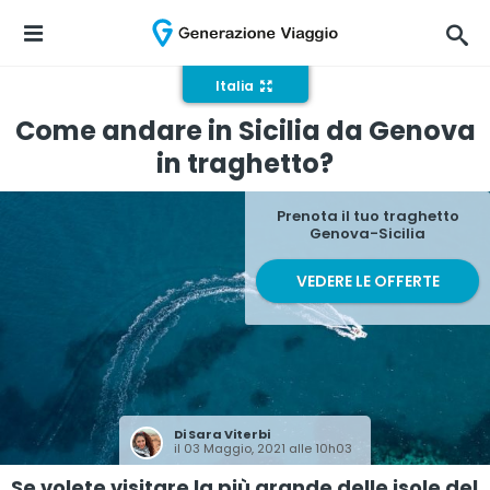
Italia
Come andare in Sicilia da Genova
in traghetto?
Prenota il tuo traghetto
Genova-Sicilia
VEDERE LE OFFERTE
Di
Sara Viterbi
il 03 Maggio, 2021 alle 10h03
Se volete visitare la più grande delle isole del