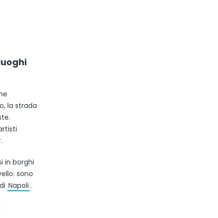
luoghi
che
o, la strada
ste.
rtisti
.
i in borghi
vello: sono
 di
Napoli
.
a