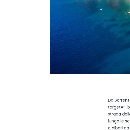
Da Sorrent
target=”_b
strada del
lungo le sc
e alberi d