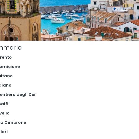
mmario
rrento
 cornicione
sitano
raiano
 Sentiero degli Dei
alfi
vello
lla Cimbrone
iori