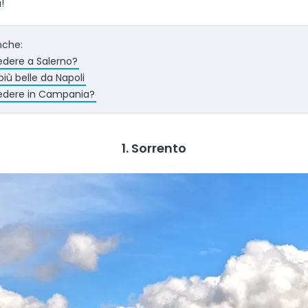
!
nche:
dere a Salerno?
più belle da Napoli
edere in Campania?
1. Sorrento