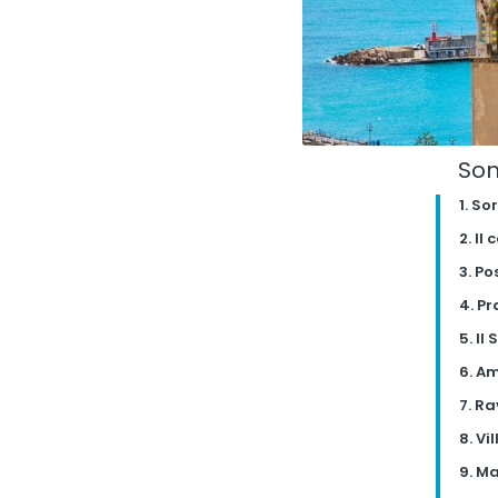
So
1. So
2. Il
3. Po
4. P
5. Il
6. Am
7. Ra
8. Vi
9. Ma