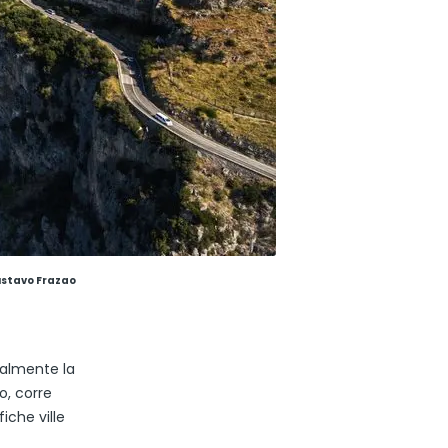
ustavo Frazao
ialmente la
o, corre
iche ville