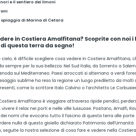
inori e il sentiero dei limoni
trani
a spiaggia di Marina di Cetara
ere in Costiera Amalfitana? Scoprite con noi i 
i di questa terra da sogno!
cielo, è difficile scegliere cosa vedere in Costiera Amalfitana, 
a sempre per la sua bellezza. Nel Sud Italia, da Sorrento a Salern
 snoda sul Mediterraneo. Paesi arroccati si alternano a verdi fore
saggio sublime ha reso la regione un luogo prediletto da molti a
resenti, come lo scrittore Italo Calvino o l’architetto Le Corbusier
 Costiera Amalfitana è viaggiare attraverso ripide pendici, perders
 vivere il relax nei porti e nelle ville lussuose. Positano, Amalfi, Ra
 dei nomi che evocano tutto il fascino di questa terra alle porte
dere nulla di questo gioiello dichiarato Patrimonio dell’Umanità
, seguite la nostra selezione di cosa fare e vedere nella Costier