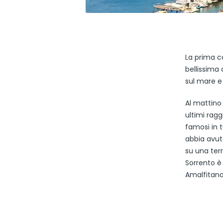
La prima c
bellissima 
sul mare e 
Al mattino 
ultimi ragg
famosi in t
abbia avuto
su una ter
Sorrento è
Amalfitana