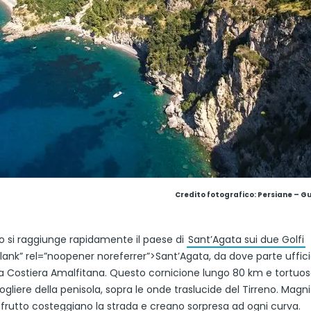
Credito fotografico: Persiane – G
o si raggiunge rapidamente il paese di
Sant’Agata sui due Golfi
lank” rel=”noopener noreferrer”>Sant’Agata, da dove parte uffic
la Costiera Amalfitana. Questo cornicione lungo 80 km e tortuos
ogliere della penisola, sopra le onde traslucide del Tirreno. Magnif
a frutto costeggiano la strada e creano sorpresa ad ogni curva.