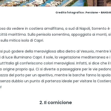
Credito fotografico : Persiane – BAHD
osa da vedere in costiera amalfitana, a sud di Napoli, Sorrento è
città marittima. Sulla penisola sorrentina, appoggiata ai monti, s
sulla mitica isola di Capri.
si può godere della meravigliosa alba dietro al Vesuvio, mentre la
i di luce illuminano Capri. Il sole, la vegetazione mediterranea e i
utt’Italia gli conferiscono colori meravigliosi. Infatti, si dice che i
 origine proprio qui. Ci si diverte a passeggiare per le vie pedona
razza del porto per un aperitivo, mentre le barche fanno la spola
 senza dubbio un punto di partenza ideale per visitare la Costier
!
2. Il cornicione