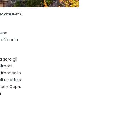
ANOVICH NAFTA
 una
i affaccia
 sera gli
 limoni
l Limoncello
li e sedersi
 con Capri.
a