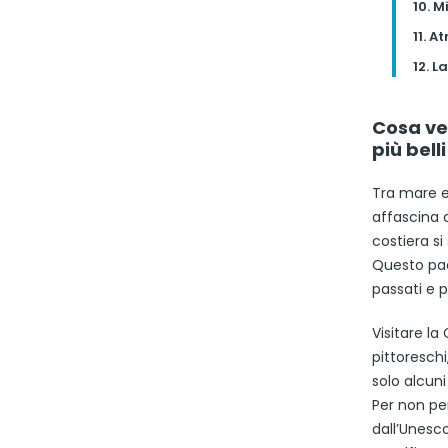
10. M
11. A
12. L
Cosa ved
più bell
Tra mare e 
affascina d
costiera si
Questo pae
passati e p
Visitare la
pittoreschi,
solo alcuni
Per non per
dall’Unesco