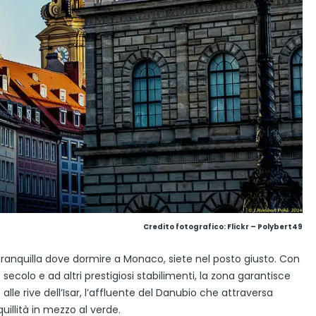
Credito fotografico:
Flickr – Polybert49
e tranquilla dove dormire a Monaco, siete nel posto giusto. Con
secolo e ad altri prestigiosi stabilimenti, la zona garantisce
 alle rive dell’Isar, l’affluente del Danubio che attraversa
llità in mezzo al verde.