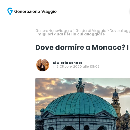
GenerazioneViaggio
>
Guida di Viaggio
>
Dove allogg
I migliori quartieri in cui alloggiare
Dove dormire a Monaco? I m
Di
Gloria Donato
il 13 Ottobre, 2020 alle 10h03