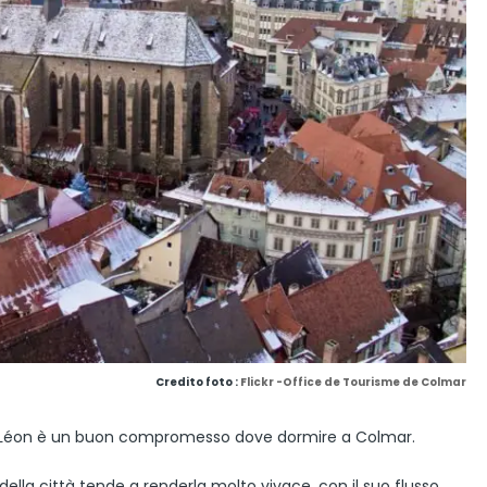
Credito foto :
Flickr -Office de Tourisme de Colmar
int-Léon è un buon compromesso dove dormire a Colmar.
 della città tende a renderla molto vivace, con il suo flusso