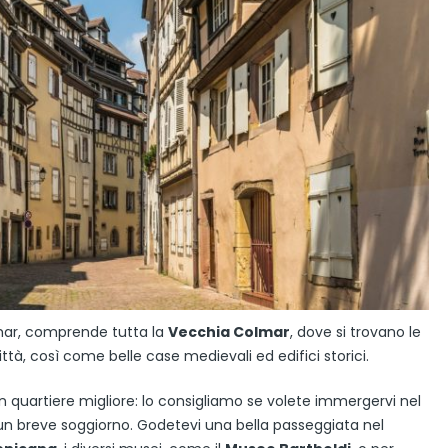
olmar, comprende tutta la
Vecchia Colmar
, dove si trovano le
 città, così come belle case medievali ed edifici storici.
n quartiere migliore: lo consigliamo se volete immergervi nel
r un breve soggiorno. Godetevi una bella passeggiata nel