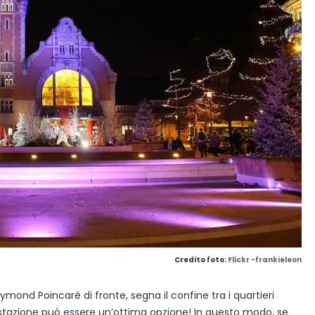
Credito foto:
Flickr -frankieleon
aymond Poincaré di fronte, segna il confine tra i quartieri
 stazione può essere un’ottima opzione! In questo modo, se