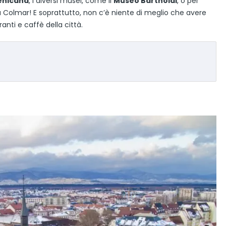
enicana
, i diversi musei, come il
Museo Bartholdi
, o per
a Colmar! E soprattutto, non c’è niente di meglio che avere
ranti e caffè della città.