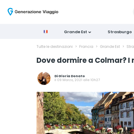
Grande Est
Strasburgo
Tutte le destinazioni
>
Francia
>
Grande Est
>
Str
Dove dormire a Colmar? I mi
Di
Gloria Donato
il 09 Marzo, 2021 alle 10h27