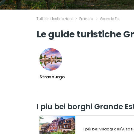
Tutte le destinazioni
>
Francia
>
Grande Est
Le guide turistiche G
Strasburgo
I piu bei borghi Grande Es
I più bei villaggi dell'Alsaz