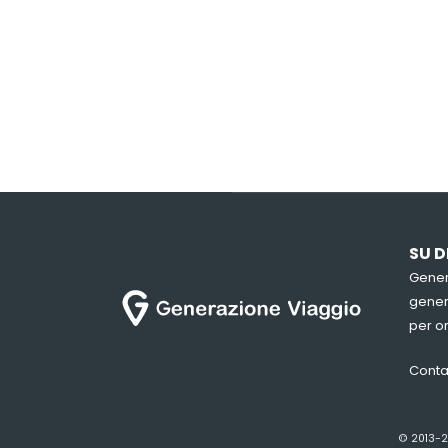
SU D
Gener
genera
per or
Conta
© 2013-