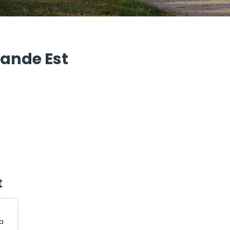
rande Est
t
ia