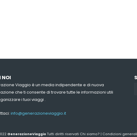
I NOI
azione Viaggio è un media indipendente e di nuova
zione che ti consente di trovare tutte le informazioni utili
ganizzare i tuoi viaggi .
ttaci:
info@generazioneviaggio.it
2022
GenerazioneViaggio
Tutti diritti riservati
Chi siamo?
|
Condizioni general