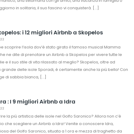
ntico, una settimana con gli amici, una vacanza in famiglia o
iorno in solitaria, il suo fascino vi conquisterà. […]
opelos: i 12 migliori Airbnb a Skopelos
022
e scoprire l’isola dov’è stato girato il famoso musical Mamma
che ne dite di prenotare un Airbnb a Skopelos per vivere tutte le
e e il suo stile di vita rilassato al meglio? Skopelos, oltre ad
ù grande delle isole Sporadi, è certamente anche la più bella! Con
ge di sabbia bianca, […]
ra : I 9 migliori Airbnb a Idra
022
re la più artistica delle isole nel Golfo Saronico? Allora non c’è
lio che scegliere un Airbnb a Idra! Venite a conoscere Idra,
ciosa del Golfo Saronico, situata a 1 ora e mezza di traghetto da