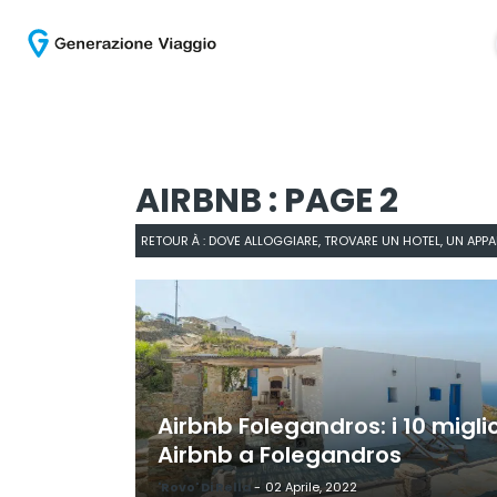
AIRBNB : PAGE 2
RETOUR À : DOVE ALLOGGIARE, TROVARE UN HOTEL, UN AP
Airbnb Folegandros: i 10 miglio
Airbnb a Folegandros
'Rovo' Di Rella
-
02 Aprile, 2022