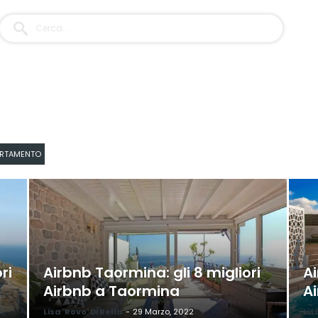
PARTAMENTO
ri
Airbnb Taormina: gli 8 migliori
Ai
Airbnb a Taormina
A
Lisa 'Rovo' Di Rella
-
29 Marzo, 2022
Lis