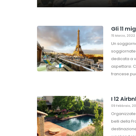
Gli 11 mi
15 Marzo, 2022
Un soggiorn
soggiornate i
dedicata a v
aspettarsi. C
francese può
I 12 Airb
09 Febbraio, 2
Organizzate 
belli della F
destinazione 