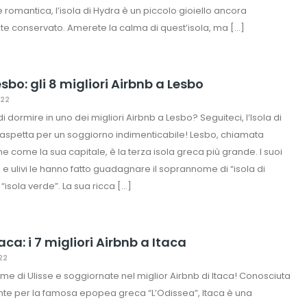
e romantica, l’isola di Hydra è un piccolo gioiello ancora
e conservato. Amerete la calma di quest’isola, ma […]
sbo: gli 8 migliori Airbnb a Lesbo
022
i dormire in uno dei migliori Airbnb a Lesbo? Seguiteci, l’Isola di
aspetta per un soggiorno indimenticabile! Lesbo, chiamata
ne come la sua capitale, è la terza isola greca più grande. I suoi
ni e ulivi le hanno fatto guadagnare il soprannome di “isola di
“isola verde”. La sua ricca […]
aca: i 7 migliori Airbnb a Itaca
022
rme di Ulisse e soggiornate nel miglior Airbnb di Itaca! Conosciuta
te per la famosa epopea greca “L’Odissea”, Itaca è una