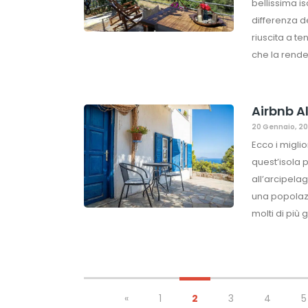
bellissima is
differenza d
riuscita a te
che la rende
Airbnb Al
20 Gennaio, 2
Ecco i migli
quest’isola 
all’arcipela
una popolazi
molti di più 
«
1
2
3
4
5