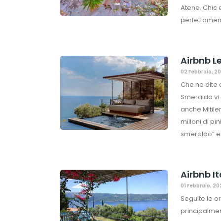
Atene. Chic 
perfettament
Airbnb Le
02 Febbraio, 2
Che ne dite d
Smeraldo vi 
anche Mitile
milioni di pi
smeraldo” e 
Airbnb It
01 Febbraio, 2
Seguite le o
principalmen