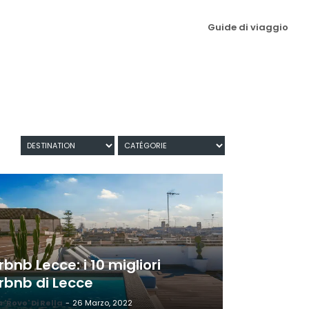
Guide di viaggio
rbnb Lecce: i 10 migliori
irbnb di Lecce
a 'Rovo' Di Rella
-
26 Marzo, 2022