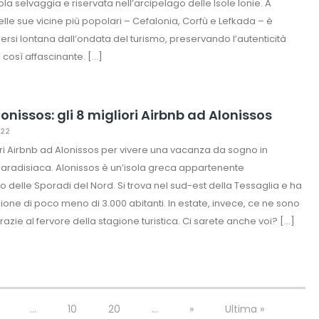
ola selvaggia e riservata nell’arcipelago delle Isole Ionie. A
elle sue vicine più popolari – Cefalonia, Corfù e Lefkada – è
nersi lontana dall’ondata del turismo, preservando l’autenticità
 così affascinante. […]
onissos: gli 8 migliori Airbnb ad Alonissos
022
ori Airbnb ad Alonissos per vivere una vacanza da sogno in
paradisiaca. Alonissos è un’isola greca appartenente
go delle Sporadi del Nord. Si trova nel sud-est della Tessaglia e ha
one di poco meno di 3.000 abitanti. In estate, invece, ce ne sono
grazie al fervore della stagione turistica. Ci sarete anche voi? […]
...
10
20
...
»
Ultima »