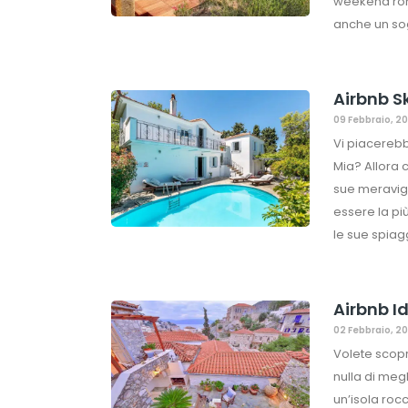
weekend roma
anche un sogg
Airbnb Sk
09 Febbraio, 2
Vi piacerebb
Mia? Allora 
sue meravigli
essere la pi
le sue spiag
Airbnb Id
02 Febbraio, 2
Volete scopri
nulla di meg
un’isola roc