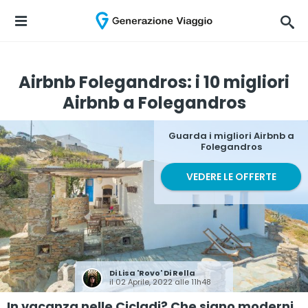
Airbnb Folegandros: i 10 migliori
Airbnb a Folegandros
Guarda i migliori Airbnb a
Folegandros
VEDERE LE OFFERTE
Di
Lisa 'Rovo' Di Rella
il 02 Aprile, 2022 alle 11h48
In vacanza nelle Cicladi? Che siano moderni,