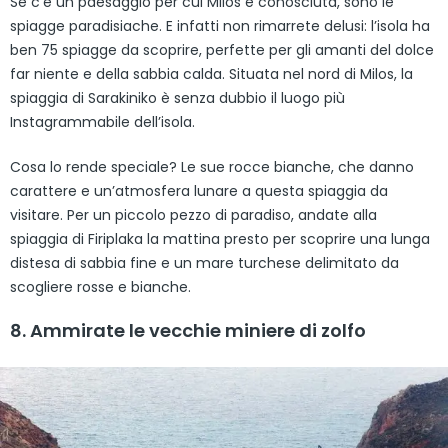
Se c’è un paesaggio per cui Milos è conosciuta, sono le
spiagge paradisiache. E infatti non rimarrete delusi: l’isola ha
ben 75 spiagge da scoprire, perfette per gli amanti del dolce
far niente e della sabbia calda. Situata nel nord di Milos, la
spiaggia di Sarakiniko è senza dubbio il luogo più
Instagrammabile dell’isola.
Cosa lo rende speciale? Le sue rocce bianche, che danno
carattere e un’atmosfera lunare a questa spiaggia da
visitare. Per un piccolo pezzo di paradiso, andate alla
spiaggia di Firiplaka la mattina presto per scoprire una lunga
distesa di sabbia fine e un mare turchese delimitato da
scogliere rosse e bianche.
8. Ammirate le vecchie miniere di zolfo