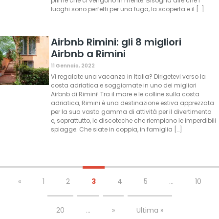
prime che ci vengono in mente. Bisogna dire che i
luoghi sono perfetti per una fuga, la scoperta e il […]
Airbnb Rimini: gli 8 migliori
Airbnb a Rimini
11 Gennaio, 2022
Vi regalate una vacanza in Italia? Dirigetevi verso la
costa adriatica e soggiornate in uno dei migliori
Airbnb di Rimini! Tra il mare e le colline sulla costa
adriatica, Rimini è una destinazione estiva apprezzata
per la sua vasta gamma di attività per il divertimento
e, soprattutto, le discoteche che riempiono le imperdibili
spiagge. Che siate in coppia, in famiglia […]
«
1
2
3
4
5
...
10
20
...
»
Ultima »