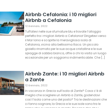
Airbnb Cefalonia: i 10 migliori
Airbnb a Cefalonia
12 Gennaio, 2022
Tuffatevi nelle sue sfumature blu e trovate l’alloggio
perfetto tra i migliori Airbnb a Cefalonia! Dirigetevi verso
il Mar Ionio e scoprite la meravigliosa isola di
Cefalonia, vicina alla bellissima Itaca. Un piccolo
gioiello rinomato per le sue acque cristalline e le sue
spiagge di sabbia bianca, offre a chi la visita un luogo
eccezionale per un soggiorno indimenticabile. Che […]
Airbnb Zante: i 10 migliori Airbnb
a Zante
12 Gennaio, 2022
In vacanza in Grecia sull’isola di Zante? Cosa c’è di
meglio che scegliere un Airbnb a Zante, godendovi
così l’isola come uno del posto? Tra le destinazioni che
ci fanno sognare, la Grecia e le sue isole sono tra le