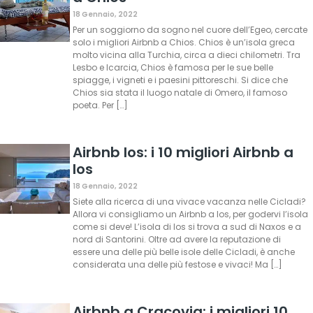
18 Gennaio, 2022
Per un soggiorno da sogno nel cuore dell’Egeo, cercate
solo i migliori Airbnb a Chios. Chios è un’isola greca
molto vicina alla Turchia, circa a dieci chilometri. Tra
Lesbo e Icarcia, Chios è famosa per le sue belle
spiagge, i vigneti e i paesini pittoreschi. Si dice che
Chios sia stata il luogo natale di Omero, il famoso
poeta. Per […]
Airbnb Ios: i 10 migliori Airbnb a
Ios
18 Gennaio, 2022
Siete alla ricerca di una vivace vacanza nelle Cicladi?
Allora vi consigliamo un Airbnb a Ios, per godervi l’isola
come si deve! L’isola di Ios si trova a sud di Naxos e a
nord di Santorini. Oltre ad avere la reputazione di
essere una delle più belle isole delle Cicladi, è anche
considerata una delle più festose e vivaci! Ma […]
Airbnb a Cracovia: i migliori 10