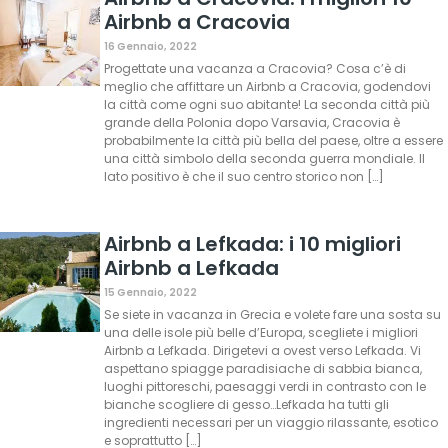
Airbnb a Cracovia
16 Gennaio, 2022
Progettate una vacanza a Cracovia? Cosa c’è di
meglio che affittare un Airbnb a Cracovia, godendovi
la città come ogni suo abitante! La seconda città più
grande della Polonia dopo Varsavia, Cracovia è
probabilmente la città più bella del paese, oltre a essere
una città simbolo della seconda guerra mondiale. Il
lato positivo è che il suo centro storico non […]
Airbnb a Lefkada: i 10 migliori
Airbnb a Lefkada
15 Gennaio, 2022
Se siete in vacanza in Grecia e volete fare una sosta su
una delle isole più belle d’Europa, scegliete i migliori
Airbnb a Lefkada. Dirigetevi a ovest verso Lefkada. Vi
aspettano spiagge paradisiache di sabbia bianca,
luoghi pittoreschi, paesaggi verdi in contrasto con le
bianche scogliere di gesso…Lefkada ha tutti gli
ingredienti necessari per un viaggio rilassante, esotico
e soprattutto […]