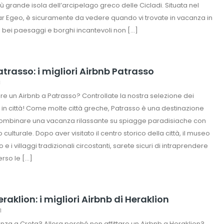
iù grande isola dell’arcipelago greco delle Cicladi. Situata nel
r Egeo, è sicuramente da vedere quando vi trovate in vacanza in
oi bei paesaggi e borghi incantevoli non […]
trasso: i migliori Airbnb Patrasso
1
tare un Airbnb a Patrasso? Controllate la nostra selezione dei
tti in città! Come molte città greche, Patrasso è una destinazione
combinare una vacanza rilassante su spiagge paradisiache con
culturale. Dopo aver visitato il centro storico della città, il museo
e i villaggi tradizionali circostanti, sarete sicuri di intraprendere
erso le […]
raklion: i migliori Airbnb di Heraklion
1
anza a Creta? Allora perché non affittare un Airbnb a Heraklion?