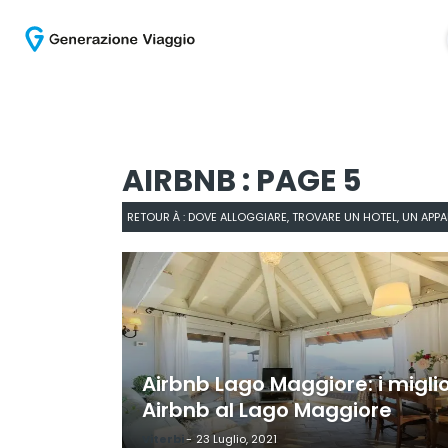
AIRBNB : PAGE 5
RETOUR À : DOVE ALLOGGIARE, TROVARE UN HOTEL, UN AP
Airbnb Lago Maggiore: i miglio
Airbnb al Lago Maggiore
Viterbi
-
23 Luglio, 2021