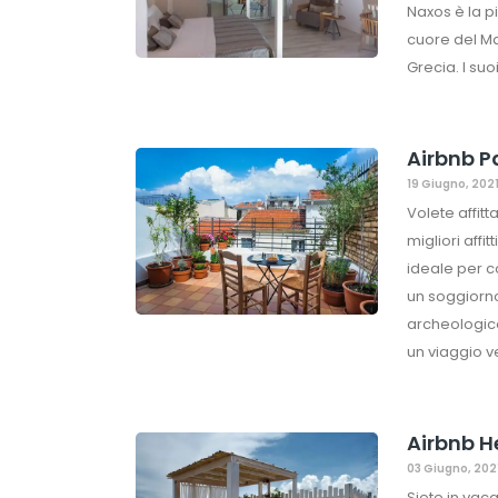
Naxos è la p
cuore del Ma
Grecia. I su
Airbnb Pa
19 Giugno, 202
Volete affit
migliori affi
ideale per 
un soggiorno 
archeologico 
un viaggio v
Airbnb He
03 Giugno, 202
Siete in vac