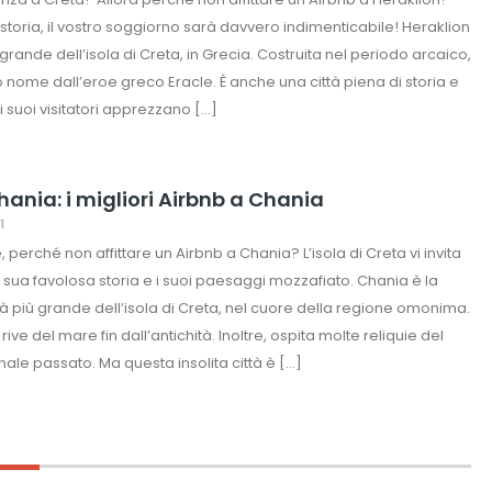
 storia, il vostro soggiorno sarà davvero indimenticabile! Heraklion
ù grande dell’isola di Creta, in Grecia. Costruita nel periodo arcaico,
o nome dall’eroe greco Eracle. È anche una città piena di storia e
, i suoi visitatori apprezzano […]
hania: i migliori Airbnb a Chania
1
 perché non affittare un Airbnb a Chania? L’isola di Creta vi invita
a sua favolosa storia e i suoi paesaggi mozzafiato. Chania è la
à più grande dell’isola di Creta, nel cuore della regione omonima.
 rive del mare fin dall’antichità. Inoltre, ospita molte reliquie del
ale passato. Ma questa insolita città è […]