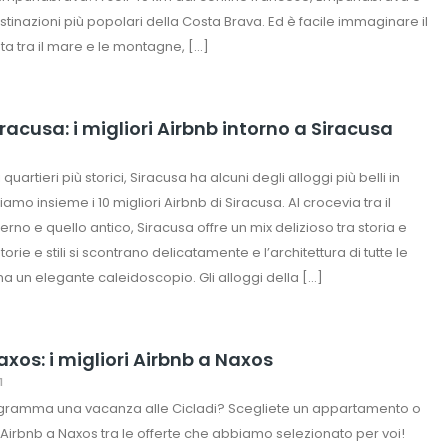
stinazioni più popolari della Costa Brava. Ed è facile immaginare il
ata tra il mare e le montagne, […]
racusa: i migliori Airbnb intorno a Siracusa
 quartieri più storici, Siracusa ha alcuni degli alloggi più belli in
riamo insieme i 10 migliori Airbnb di Siracusa. Al crocevia tra il
o e quello antico, Siracusa offre un mix delizioso tra storia e
orie e stili si scontrano delicatamente e l’architettura di tutte le
 un elegante caleidoscopio. Gli alloggi della […]
xos: i migliori Airbnb a Naxos
1
ogramma una vacanza alle Cicladi? Scegliete un appartamento o
Airbnb a Naxos tra le offerte che abbiamo selezionato per voi!