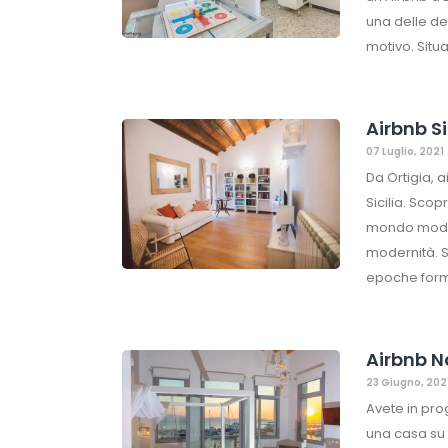
una delle de
motivo. Situ
Airbnb Si
07 Luglio, 2021
Da Ortigia, ai
Sicilia. Scop
mondo modern
modernità. St
epoche forma
Airbnb Na
23 Giugno, 202
Avete in pr
una casa su 