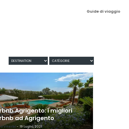
Guide di viaggio
rbnb Agrigento: i migliori
irbnb ad Agrigento
a Viterbi
-
19 Luglio, 2021