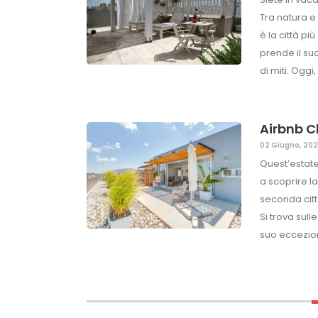
Tra natura e
è la città pi
prende il su
di miti. Oggi
Airbnb C
02 Giugno, 202
Quest’estate,
a scoprire l
seconda citt
Si trova sulle
suo eccezion