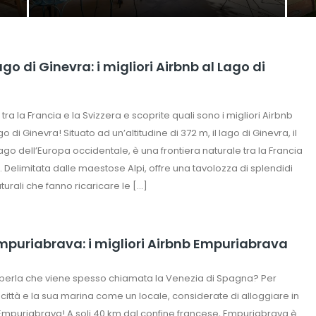
go di Ginevra: i migliori Airbnb al Lago di
ra la Francia e la Svizzera e scoprite quali sono i migliori Airbnb
go di Ginevra! Situato ad un’altitudine di 372 m, il lago di Ginevra, il
ago dell’Europa occidentale, è una frontiera naturale tra la Francia
. Delimitata dalle maestose Alpi, offre una tavolozza di splendidi
urali che fanno ricaricare le […]
mpuriabrava: i migliori Airbnb Empuriabrava
la perla che viene spesso chiamata la Venezia di Spagna? Per
 città e la sua marina come un locale, considerate di alloggiare in
Empuriabrava! A soli 40 km dal confine francese, Empuriabrava è