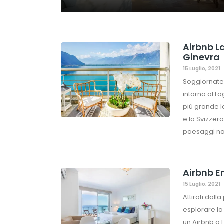
Airbnb La
Ginevra
15 Luglio, 2021
Soggiornate t
intorno al La
più grande l
e la Svizzera
paesaggi nat
Airbnb E
15 Luglio, 2021
Attirati dal
esplorare la
un Airbnb a 