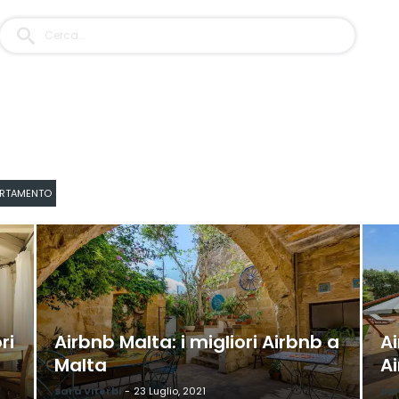
PARTAMENTO
ri
Airbnb Malta: i migliori Airbnb a
Ai
Malta
A
Sara Viterbi
-
23 Luglio, 2021
Sar