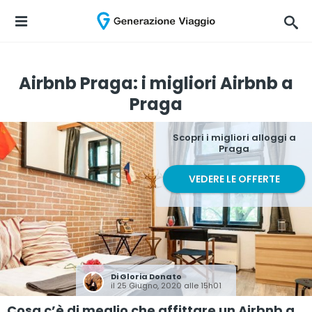
Airbnb Praga: i migliori Airbnb a
Praga
Scopri i migliori alloggi a
Praga
VEDERE LE OFFERTE
Di
Gloria Donato
il 25 Giugno, 2020 alle 15h01
Cosa c’è di meglio che affittare un Airbnb a