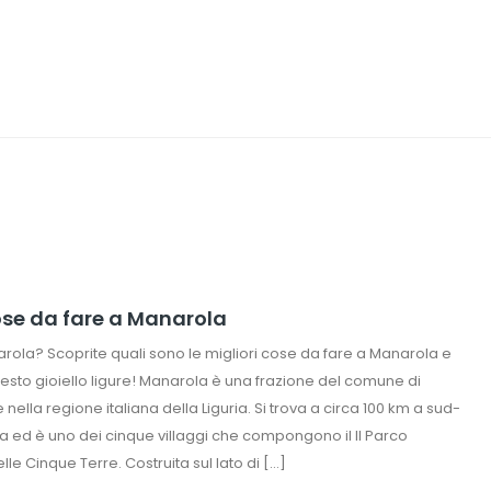
ose da fare a Manarola
arola? Scoprite quali sono le migliori cose da fare a Manarola e
esto gioiello ligure! Manarola è una frazione del comune di
ella regione italiana della Liguria. Si trova a circa 100 km a sud-
a ed è uno dei cinque villaggi che compongono il Il Parco
le Cinque Terre. Costruita sul lato di […]