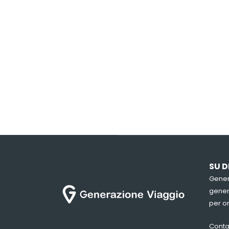
SU D
Gener
genera
per or
Conta