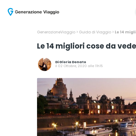
GenerazioneViaggio
>
Guida di Viaggio
>
Le 14 migl
Le 14 migliori cose da ved
Di
Gloria Donato
il 02 Ottobre, 2020 alle 11h15