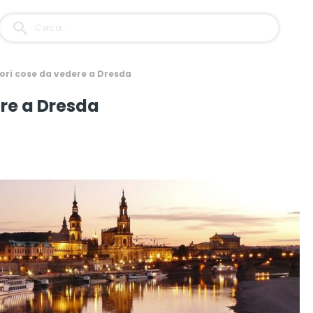
iori cose da vedere a Dresda
ere a Dresda