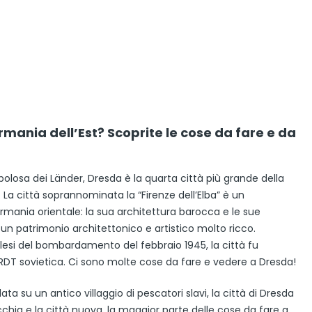
mania dell’Est? Scoprite le cose da fare e da
olosa dei Länder, Dresda è la quarta città più grande della
 La città soprannominata la “Firenze dell’Elba” è un
rmania orientale: la sua architettura barocca e le sue
 un patrimonio architettonico e artistico molto ricco.
lesi del bombardamento del febbraio 1945, la città fu
a RDT sovietica. Ci sono molte cose da fare e vedere a Dresda!
a su un antico villaggio di pescatori slavi, la città di Dresda
cchia e la città nuova, la maggior parte delle cose da fare a