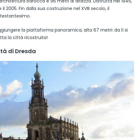
rchitettura barocca e 96 metri di altezza. Distrutta nel 1945,
il 2005. Fin dalla sua costruzione nel XVIII secolo, il
otestantesimo.
aggiungere la piattaforma panoramica, alta 67 metri: da lì si
a la città ricostruita!
ità di Dresda