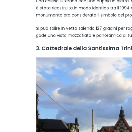
una chiesa luterana con una cupola in pietra, a
è stata ricostruita in modo identico tra il 1994 e 
monumento era considerato il simbolo del pr
Si può salire in vetta salendo 127 gradini per r
gode una vista mozzafiato e panoramica di tutt
3. Cattedrale della Santissima Trin