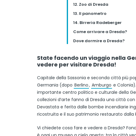
12. Zoo di Dresda
13. Il panometro
14. Birreria Radeberger
Come arrivare a Dresda?
Dove dormire a Dresda?
State facendo un viaggio nella Ger
vedere per visitare Dresda!
Capitale della Sassonia e seconda città più pop
Germania (dopo
Berlino
,
Amburgo
e Colonia).
importante centro politico e culturale della Ge
collezioni d’arte fanno di Dresda una città con
Devastata e ferita dalle bombe incendiarie ing
ricostruita e il suo patrimonio restaurato dall
Vi chiedete cosa fare e vedere a Dresda? Fondat
è oggi un museo a cielo aperto: tra la città ve