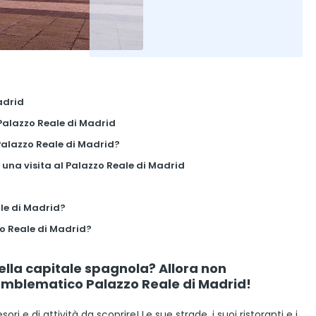
adrid
il Palazzo Reale di Madrid
 Palazzo Reale di Madrid?
 una visita al Palazzo Reale di Madrid
le di Madrid?
zo Reale di Madrid?
ella capitale spagnola? Allora non
l’emblematico Palazzo Reale di Madrid!
ori e di attività da scoprire! Le sue strade, i suoi ristoranti e i