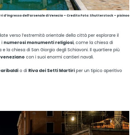
rri d’ingresso dell’arsenale di Venezia
– Credito Foto: Shutterstock – pixinoo
te verso l’estremità orientale della città per esplorare il
 i
numerosi monumenti religiosi
, come la chiesa di
e la chiesa di San Giorgio degli Schiavoni. Il quartiere più
 veneziano
con i suoi enormi cantieri navali.
Garibaldi
o di
Riva dei Setti Martiri
per un tipico aperitivo