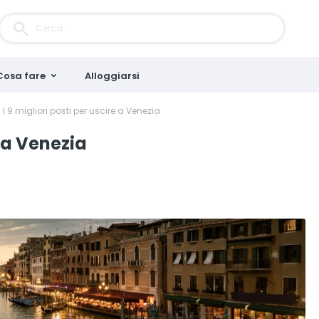
Cosa fare
Alloggiarsi
I 9 migliori posti per uscire a Venezia
e a Venezia