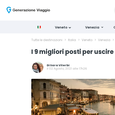
Veneto
Venezia
Tutte le destinazioni
>
Italia
>
Veneto
>
Venezia
>
I 9 migliori posti per uscir
Di
Sara Viterbi
il 02 Agosto, 2021 alle 17h26