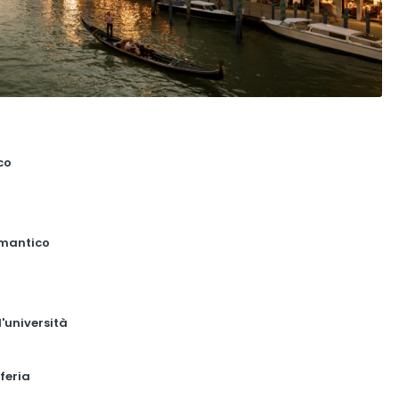
co
omantico
'università
feria