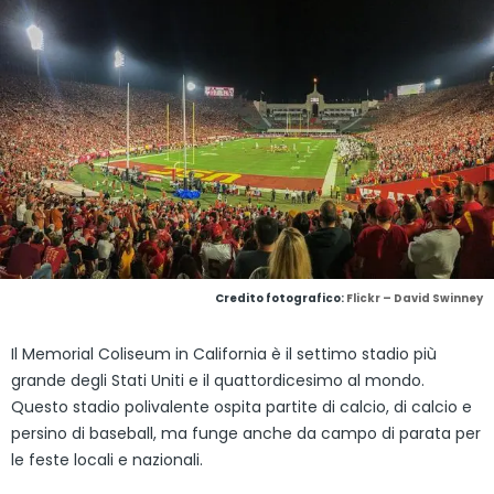
Credito fotografico:
Flickr – David Swinney
Il Memorial Coliseum in California è il settimo stadio più
grande degli Stati Uniti e il quattordicesimo al mondo.
Questo stadio polivalente ospita partite di calcio, di calcio e
persino di baseball, ma funge anche da campo di parata per
le feste locali e nazionali.