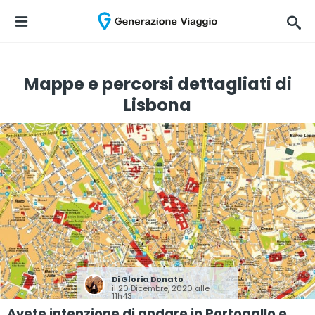
Mappe e percorsi dettagliati di
Lisbona
Di
Gloria Donato
il 20 Dicembre, 2020 alle
11h43
Avete intenzione di andare in Portogallo e