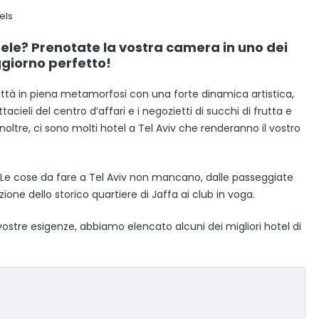
els
raele? Prenotate la vostra camera in uno dei
oggiorno perfetto!
città in piena metamorfosi con una forte dinamica artistica,
tacieli del centro d’affari e i negozietti di succhi di frutta e
oltre, ci sono molti hotel a Tel Aviv che renderanno il vostro
à. Le cose da fare a Tel Aviv non mancano, dalle passeggiate
zione dello storico quartiere di Jaffa ai club in voga.
ostre esigenze, abbiamo elencato alcuni dei migliori hotel di