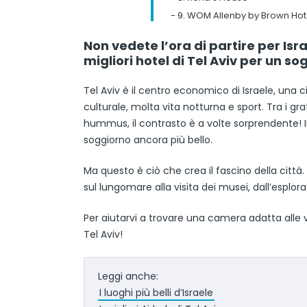
-
9. WOM Allenby by Brown Hot
Non vedete l’ora di partire per Is
migliori hotel di Tel Aviv per un s
Tel Aviv è il centro economico di Israele, una 
culturale, molta vita notturna e sport. Tra i grat
hummus, il contrasto è a volte sorprendente! In
soggiorno ancora più bello.
Ma questo è ciò che crea il fascino della citt
sul lungomare alla visita dei musei, dall’esplora
Per aiutarvi a trovare una camera adatta alle v
Tel Aviv!
Leggi anche:
I luoghi più belli d’Israele