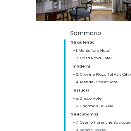
Sommario
Gli autentici
-
1. Montefiore Hotel
-
2. Casa Nova Hotel
I moderni
-
3. Crowne Plaza Tel Aviv City
-
4. Mendeli Street Hotel
I lussuosi
-
5. Drisco Hotel
-
6. Il Norman Tel Aviv
Gli economici
-
7. Ostello Florentine Backpac
-
8. Rena's House