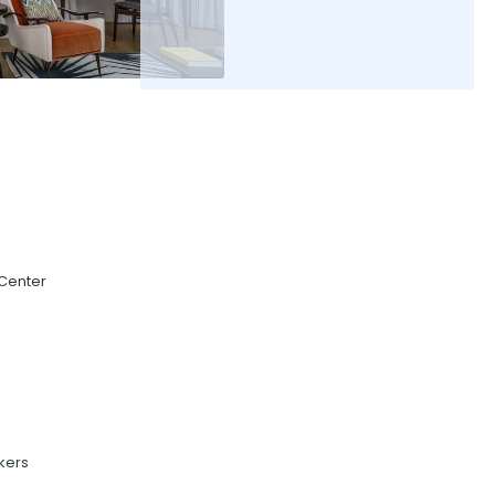
 Center
kers