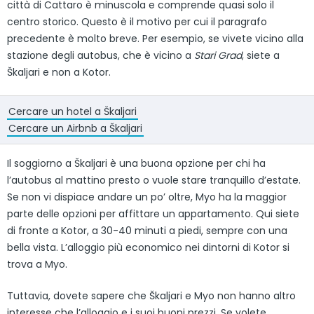
città di Cattaro è minuscola e comprende quasi solo il
centro storico. Questo è il motivo per cui il paragrafo
precedente è molto breve. Per esempio, se vivete vicino alla
stazione degli autobus, che è vicino a
Stari Grad
, siete a
Škaljari e non a Kotor.
Cercare un hotel a Škaljari
Cercare un Airbnb a Škaljari
Il soggiorno a Škaljari è una buona opzione per chi ha
l’autobus al mattino presto o vuole stare tranquillo d’estate.
Se non vi dispiace andare un po’ oltre, Myo ha la maggior
parte delle opzioni per affittare un appartamento. Qui siete
di fronte a Kotor, a 30-40 minuti a piedi, sempre con una
bella vista. L’alloggio più economico nei dintorni di Kotor si
trova a Myo.
Tuttavia, dovete sapere che Škaljari e Myo non hanno altro
interesse che l’alloggio e i suoi buoni prezzi. Se volete