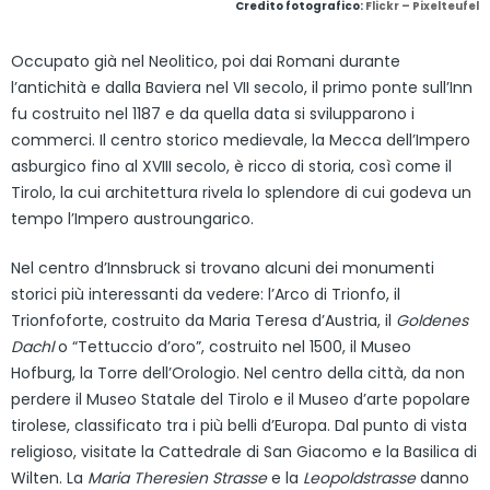
Credito fotografico:
Flickr – Pixelteufel
Occupato già nel Neolitico, poi dai Romani durante
l’antichità e dalla Baviera nel VII secolo, il primo ponte sull’Inn
fu costruito nel 1187 e da quella data si svilupparono i
commerci. Il centro storico medievale, la Mecca dell’Impero
asburgico fino al XVIII secolo, è ricco di storia, così come il
Tirolo, la cui architettura rivela lo splendore di cui godeva un
tempo l’Impero austroungarico.
Nel centro d’Innsbruck si trovano alcuni dei monumenti
storici più interessanti da vedere: l’Arco di Trionfo, il
Trionfoforte, costruito da Maria Teresa d’Austria, il
Goldenes
Dachl
o “Tettuccio d’oro”, costruito nel 1500, il Museo
Hofburg, la Torre dell’Orologio. Nel centro della città, da non
perdere il Museo Statale del Tirolo e il Museo d’arte popolare
tirolese, classificato tra i più belli d’Europa. Dal punto di vista
religioso, visitate la Cattedrale di San Giacomo e la Basilica di
Wilten. La
Maria Theresien Strasse
e la
Leopoldstrasse
danno