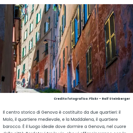
Credito fotografico:
Flickr – Ralf Steinberger
Il centro storico di Genova è costituito da due quartieri: il
Molo, il quartiere medievale, e la Maddalena, il quartiere
barocco. È il luogo ideale dove dormire a Genova, nel cuore