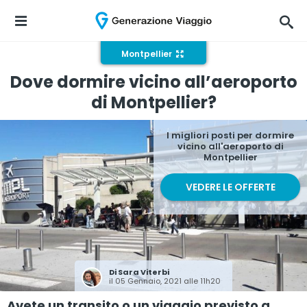
Montpellier
Dove dormire vicino all’aeroporto
di Montpellier?
I migliori posti per dormire
vicino all'aeroporto di
Montpellier
VEDERE LE OFFERTE
Di
Sara Viterbi
il 05 Gennaio, 2021 alle 11h20
Avete un transito o un viaggio previsto a