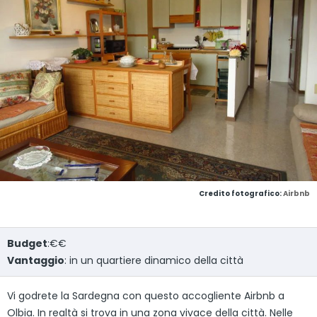
Credito fotografico:
Airbnb
Budget
:€€
Vantaggio
: in un quartiere dinamico della città
Vi godrete la Sardegna con questo accogliente Airbnb a
Olbia. In realtà si trova in una zona vivace della città. Nelle