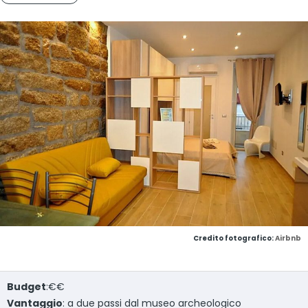
Credito fotografico:
Airbnb
Budget
:€€
Vantaggio
: a due passi dal museo archeologico