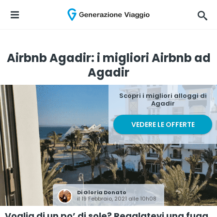
Airbnb Agadir: i migliori Airbnb ad
Agadir
Scopri i migliori alloggi di
Agadir
VEDERE LE OFFERTE
Di
Gloria Donato
il 19 Febbraio, 2021 alle 10h08
Voglia di un po’ di sole? Regalatevi una fuga