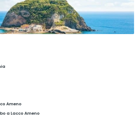
hia
cco Ameno
mbo a Lacco Ameno