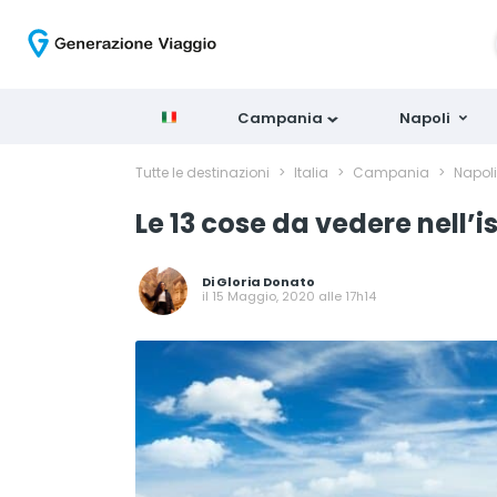
Campania
Napoli
Tutte le destinazioni
>
Italia
>
Campania
>
Napol
Le 13 cose da vedere nell’i
Di
Gloria Donato
il 15 Maggio, 2020 alle 17h14