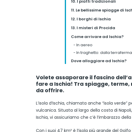
10. I piatti tradizionali
11. Le bellissime spiagge di Isc
12. I borghi di Ischia
13. I misteri di Procida
Come arrivare ad Ischia?
-
In aereo
-
In traghetto: dalla terraferma 
Dove alloggiare ad Ischia?
Volete assaporare il fascino dell
fare a Ischia! Tra spiagge, terme,
da offrire.
L’isola d’Ischia, chiamata anche “isola verde” 
vulcanica. Situata al largo della costa di Napo
Ischia, vi assicuriamo che c’è l’imbarazzo della
Con i suoi 47 km² è l’isola più grande del Golfo