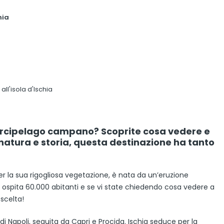
hia
all'isola d'Ischia
’arcipelago campano? Scoprite cosa vedere e
 natura e storia, questa destinazione ha tanto
per la sua rigogliosa vegetazione, è nata da un’eruzione
li, ospita 60.000 abitanti e se vi state chiedendo cosa vedere a
 scelta!
 di Napoli, seguita da Capri e Procida. Ischia seduce per la