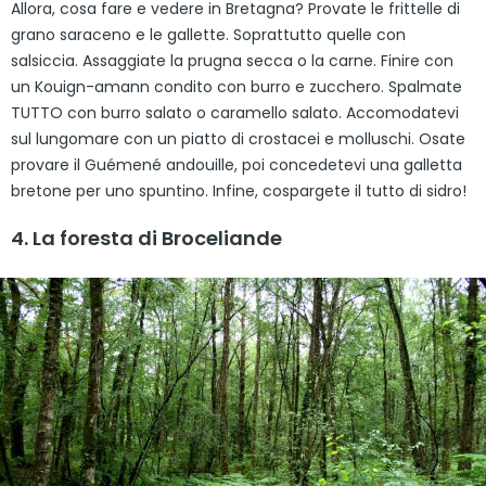
Allora, cosa fare e vedere in Bretagna? Provate le frittelle di
grano saraceno e le gallette. Soprattutto quelle con
salsiccia. Assaggiate la prugna secca o la carne. Finire con
un Kouign-amann condito con burro e zucchero. Spalmate
TUTTO con burro salato o caramello salato. Accomodatevi
sul lungomare con un piatto di crostacei e molluschi. Osate
provare il Guémené andouille, poi concedetevi una galletta
bretone per uno spuntino. Infine, cospargete il tutto di sidro!
4. La foresta di Broceliande