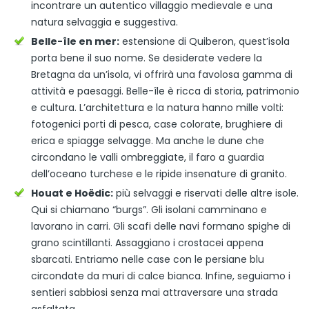
incontrare un autentico villaggio medievale e una
natura selvaggia e suggestiva.
Belle-île en mer:
estensione di Quiberon, quest’isola
porta bene il suo nome. Se desiderate vedere la
Bretagna da un’isola, vi offrirà una favolosa gamma di
attività e paesaggi. Belle-île è ricca di storia, patrimonio
e cultura. L’architettura e la natura hanno mille volti:
fotogenici porti di pesca, case colorate, brughiere di
erica e spiagge selvagge. Ma anche le dune che
circondano le valli ombreggiate, il faro a guardia
dell’oceano turchese e le ripide insenature di granito.
Houat e Hoëdic:
più selvaggi e riservati delle altre isole.
Qui si chiamano “burgs”. Gli isolani camminano e
lavorano in carri. Gli scafi delle navi formano spighe di
grano scintillanti. Assaggiano i crostacei appena
sbarcati. Entriamo nelle case con le persiane blu
circondate da muri di calce bianca. Infine, seguiamo i
sentieri sabbiosi senza mai attraversare una strada