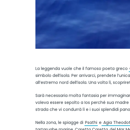
La leggenda vuole che il famoso poeta greco
simbolo dell’isola. Per arrivarci, prendete l’unica
all’estremo nord dell’isola. Una volta lì, scopr
Sarà necessaria molta fantasia per immaginar
voleva essere sepolto a Ios perché sua madre er
strada che vi condurrà lì e i suoi splendidi pan
Nella zona, le spiagge di
Psathi
e
Agia Theodot
tartarughe marine
Caretta Caretta
del Mar M