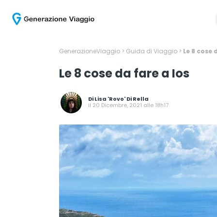
GenerazioneViaggio
>
Guida di Viaggio
>
Le 8 cose 
Le 8 cose da fare a Ios
Di
Lisa 'Rovo' Di Rella
il 20 Dicembre, 2021 alle 18h17