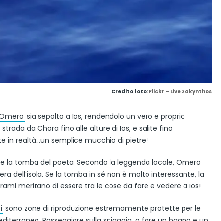
Credito foto:
Flickr – Live Zakynthos
Omero
sia sepolto a Ios, rendendolo un vero e proprio
 strada da Chora fino alle alture di Ios, e salite fino
irete in realtà…un semplice mucchio di pietre!
e la tomba del poeta. Secondo la leggenda locale, Omero
a dell’isola. Se la tomba in sé non è molto interessante, la
orami meritano di essere tra le cose da fare e vedere a Ios!
i
sono zone di riproduzione estremamente protette per le
editerraneo. Passeggiare sulla spiaggia, o fare un bagno e un