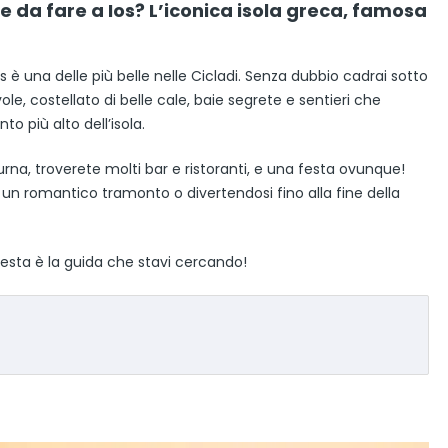
ose da fare a Ios? L’iconica isola greca, famosa
i Ios è una delle più belle nelle Cicladi. Senza dubbio cadrai sotto
le, costellato di belle cale, baie segrete e sentieri che
o più alto dell’isola.
rna, troverete molti bar e ristoranti, e una festa ovunque!
un romantico tramonto o divertendosi fino alla fine della
esta è la guida che stavi cercando!