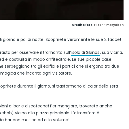
Credito foto:
Flickr – maryaben
di giorno e poi di notte. Scoprirete veramente le sue 2 facce!
vrasta per osservare il tramonto sull’
isola di Sikinos
, sua vicina.
e, ed è costruita in modo anfiteatrale. Le sue piccole case
he serpeggiano tra gli edifici e i portici che si ergono tra due
magica che incanta ogni visitatore.
 scoprirete durante il giorno, si trasformano al calar della sera
o pieni di bar e discoteche! Per mangiare, troverete anche
i kebab) vicino alla piazza principale. L’atmosfera è
da bar con musica ad alto volume!