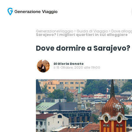
GenerazioneViaggio
>
Guida di Viaggio
>
Dove allogg
Sarajevo? I migliori quartieri in cui alloggiare
Dove dormire a Sarajevo? I 
Di
Gloria Donato
il 15 Ottobre, 2020 alle 11h00