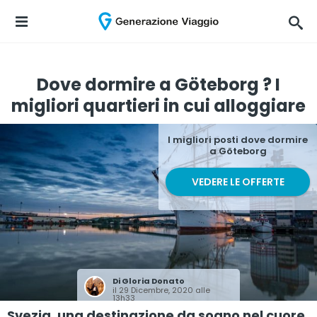
Dove dormire a Göteborg ? I
migliori quartieri in cui alloggiare
I migliori posti dove dormire
a Göteborg
VEDERE LE OFFERTE
Di
Gloria Donato
il 29 Dicembre, 2020 alle
13h33
Svezia, una destinazione da sogno nel cuore