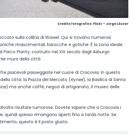
Credito fotografico:
Flickr – Jorge Láscar
roccato sulla collina di Wawel. Qui si trovano numerosi
toniche rinascimentali, barocche e gotiche. È la zona ideale
Parco Planty, costruito nel XIX secolo dagli Asburgo
hie mura della città.
offre piacevoli passeggiate nel cuore di Cracovia. In questo
 della città: la Piazza del Mercato (
Rynek
), la Basilica di Santa
ice
) ma anche caffè, negozi di artigianato, il museo delle
talvolta risultare rumorose. Dovete sapere che a Cracovia i
te, quindi spesso rimangono aperti fino a tarda notte. Se
imento, questo è il posto giusto.