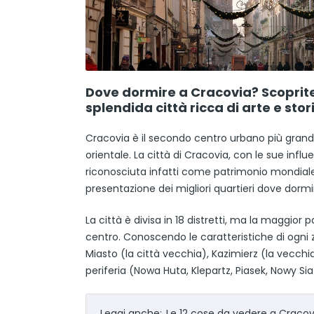
Dove dormire a Cracovia? Scoprite
splendida città ricca di arte e stor
Cracovia è il secondo centro urbano più grande 
orientale. La città di Cracovia, con le sue influ
riconosciuta infatti come patrimonio mondiale
presentazione dei migliori quartieri dove dormi
La città è divisa in 18 distretti, ma la maggior 
centro. Conoscendo le caratteristiche di ogni z
Miasto (la città vecchia), Kazimierz (la vecchi
periferia (Nowa Huta, Klepartz, Piasek, Nowy Sia
Leggi anche:
Le 12 cose da vedere a Cracov