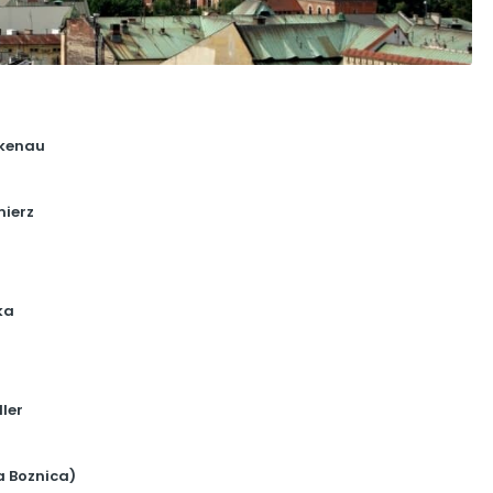
rkenau
mierz
ka
ler
a Boznica)