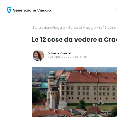
GenerazioneViaggio
>
Guida di Viaggio
>
Le 12 cose
Le 12 cose da vedere a Cr
Di
Sara Viterbi
il 23 Aprile, 2020 alle 15h35