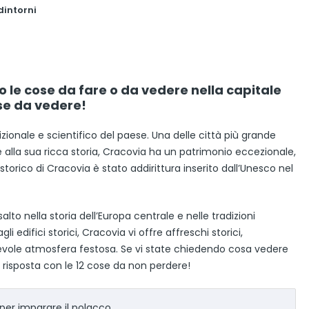
dintorni
 le cose da fare o da vedere nella capitale
ose da vedere!
zionale e scientifico del paese. Una delle città più grande
ie alla sua ricca storia, Cracovia ha un patrimonio eccezionale,
o storico di Cracovia è stato addirittura inserito dall’Unesco nel
lto nella storia dell’Europa centrale e nelle tradizioni
i edifici storici, Cracovia vi offre affreschi storici,
cevole atmosfera festosa. Se vi state chiedendo cosa vedere
 risposta con le 12 cose da non perdere!
 per imparare il polacco