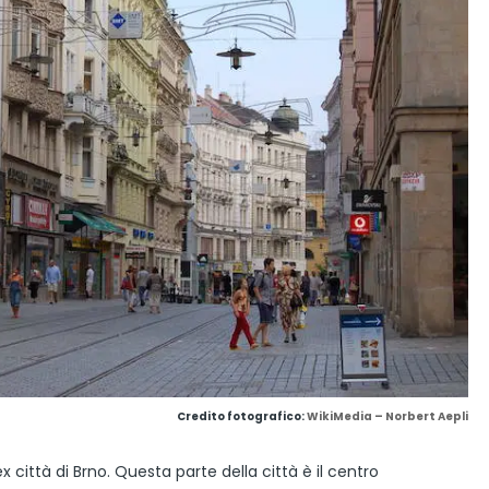
Credito fotografico:
WikiMedia – Norbert Aepli
ex città di Brno. Questa parte della città è il centro