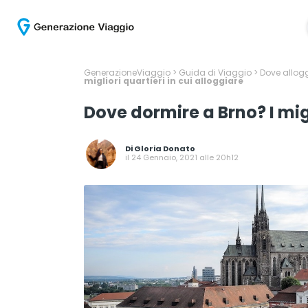
GenerazioneViaggio
>
Guida di Viaggio
>
Dove allogg
migliori quartieri in cui alloggiare
Dove dormire a Brno? I migl
Di
Gloria Donato
il 24 Gennaio, 2021 alle 20h12