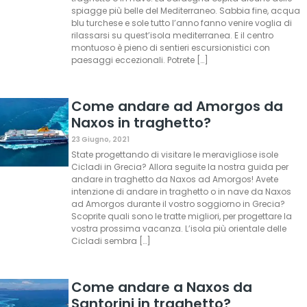
spiagge più belle del Mediterraneo. Sabbia fine, acqua
blu turchese e sole tutto l’anno fanno venire voglia di
rilassarsi su quest’isola mediterranea. E il centro
montuoso è pieno di sentieri escursionistici con
paesaggi eccezionali. Potrete […]
Come andare ad Amorgos da
Naxos in traghetto?
23 Giugno, 2021
State progettando di visitare le meravigliose isole
Cicladi in Grecia? Allora seguite la nostra guida per
andare in traghetto da Naxos ad Amorgos! Avete
intenzione di andare in traghetto o in nave da Naxos
ad Amorgos durante il vostro soggiorno in Grecia?
Scoprite quali sono le tratte migliori, per progettare la
vostra prossima vacanza. L’isola più orientale delle
Cicladi sembra […]
Come andare a Naxos da
Santorini in traghetto?