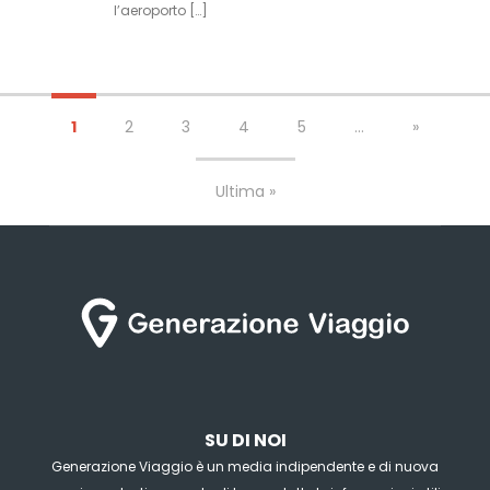
l’aeroporto […]
1
2
3
4
5
...
»
Ultima »
SU DI NOI
Generazione Viaggio è un media indipendente e di nuova