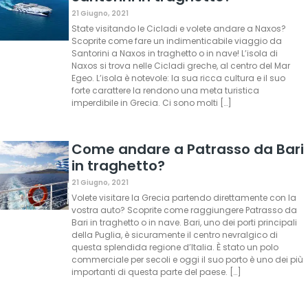
21 Giugno, 2021
State visitando le Cicladi e volete andare a Naxos?
Scoprite come fare un indimenticabile viaggio da
Santorini a Naxos in traghetto o in nave! L’isola di
Naxos si trova nelle Cicladi greche, al centro del Mar
Egeo. L’isola è notevole: la sua ricca cultura e il suo
forte carattere la rendono una meta turistica
imperdibile in Grecia. Ci sono molti […]
Come andare a Patrasso da Bari
in traghetto?
21 Giugno, 2021
Volete visitare la Grecia partendo direttamente con la
vostra auto? Scoprite come raggiungere Patrasso da
Bari in traghetto o in nave. Bari, uno dei porti principali
della Puglia, è sicuramente il centro nevralgico di
questa splendida regione d’Italia. È stato un polo
commerciale per secoli e oggi il suo porto è uno dei più
importanti di questa parte del paese. […]