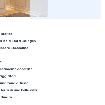
 storico
ll'isola Stora Essingen
plorare Stoccolma
ca
riccamente decorato
iaggiatori
una zona di lusso
terra di una bella villa
rdinato