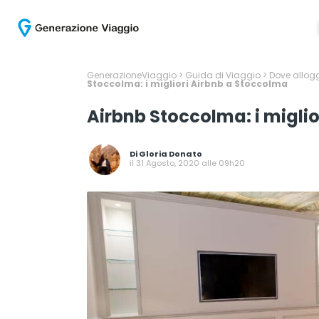
GenerazioneViaggio
>
Guida di Viaggio
>
Dove allogg
Stoccolma: i migliori Airbnb a Stoccolma
Airbnb Stoccolma: i migli
Di
Gloria Donato
il 31 Agosto, 2020 alle 09h20