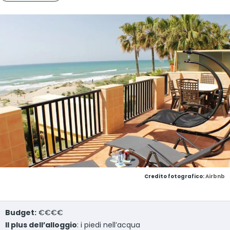
Credito fotografico:
Airbnb
Budget:
€€€€
Il plus dell’alloggio
: i piedi nell’acqua