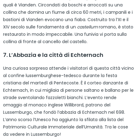
quali è Vianden. Circondati da boschi e arroccati su una
collina che domina un fiume di circa 60 metri, i campanili e i
bastioni di Vianden evocano una fiaba. Costruito tra l’XI e il
XIV secolo sulle fondamenta di un
castellum
romano, è stato
restaurato in modo impeccabile. Una funivia vi porta sulla
collina di fronte al cancello del castello.
7. L’Abbazia e la città di Echternach
Una curiosa sorpresa attende i visitatori di questa città vicino
al confine lussemburghese-tedesco durante la festa
cristiana del martedì di Pentecoste. È il corteo danzante di
Echternach, in cui migliaia di persone saltano e ballano per le
strade sventolando fazzoletti bianchi. L’evento rende
omaggio al monaco inglese Willibrord, patrono del
Lussemburgo, che fondò l’abbazia di Echternach nel 698.
L’anno scorso l’Unesco ha aggiunto la sfilata alla lista del
Patrimonio Culturale Immateriale dell’Umanità. Tra le cose
da vedere in Lussemburgo!