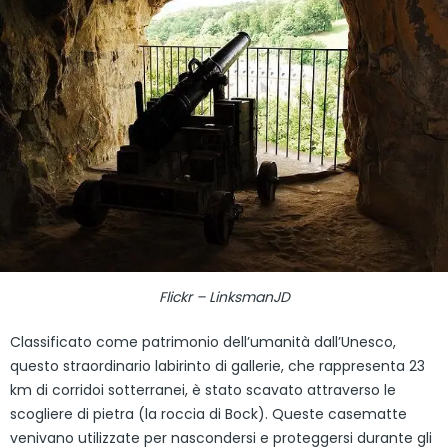
Flickr – LinksmanJD
Classificato come patrimonio dell’umanità dall’Unesco,
questo straordinario labirinto di gallerie, che rappresenta 23
km di corridoi sotterranei, è stato scavato attraverso le
scogliere di pietra (la roccia di Bock). Queste casematte
venivano utilizzate per nascondersi e proteggersi durante gli