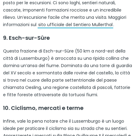
posto per le escursioni. Ci sono laghi, sentieri naturali,
cascate, imponenti formazioni rocciose e un incredibile
rilievo. Un’escursione facile che merita una visita. Maggiori
informazioni sul
sito ufficiale del Sentiero Mullerthal
.
9. Esch-sur-Sûre
Questa frazione di Esch-sur-Sûre (50 km a nord-est della
città di Lussemburgo) è arroccata su una ripida collina che
domina un’ansa del fiume. Dominata da una torre di guardia
del XV secolo e sormontata dalle rovine del castello, la città
si trova nel cuore della parte settentrionale del paese
chiamata Oesling, una regione costellata di pascoli, fattorie
e fitte foreste attraversate da tortuosi fiumi.
10. Ciclismo, mercati e terme
Infine, vale la pena notare che il Lussemburgo è un luogo
ideale per praticare il ciclismo sia su strada che su sentieri.
Apprezzerete i mercati sulla Place Guillaume II il mercoledì e