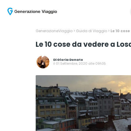
GenerazioneViaggio
>
Guida di Viaggio
>
Le 10 cose
Le 10 cose da vedere a Lo
Di
Gloria Donato
il 01 Settembre, 2020 alle 09h35