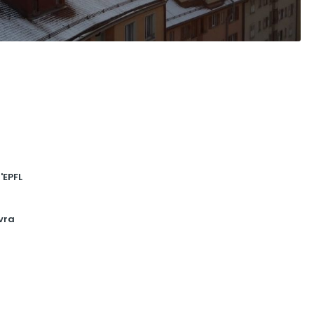
'EPFL
vra