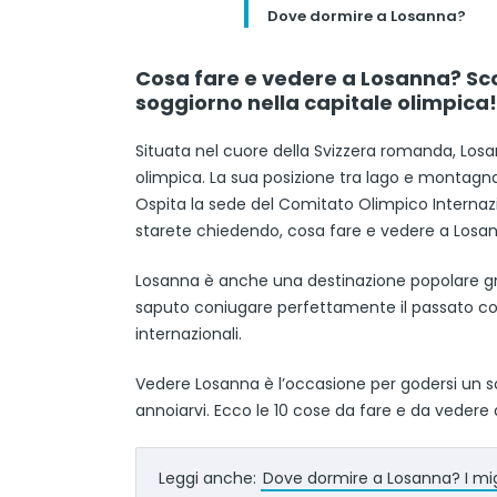
Dove dormire a Losanna?
Cosa fare e vedere a Losanna? Sco
soggiorno nella capitale olimpica!
Situata nel cuore della Svizzera romanda, Los
olimpica. La sua posizione tra lago e montagna 
Ospita la sede del Comitato Olimpico Internazio
starete chiedendo, cosa fare e vedere a Losa
Losanna è anche una destinazione popolare graz
saputo coniugare perfettamente il passato con
internazionali.
Vedere Losanna è l’occasione per godersi un so
annoiarvi. Ecco le 10 cose da fare e da vedere 
Leggi anche:
Dove dormire a Losanna? I migli