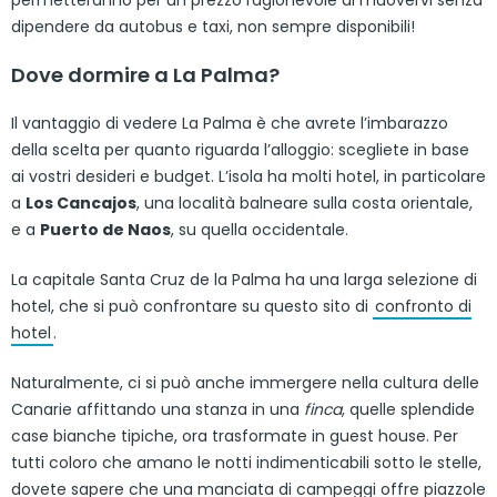
permetteranno per un prezzo ragionevole di muovervi senza
dipendere da autobus e taxi, non sempre disponibili!
Dove dormire a La Palma?
Il vantaggio di vedere La Palma è che avrete l’imbarazzo
della scelta per quanto riguarda l’alloggio: scegliete in base
ai vostri desideri e budget. L’isola ha molti hotel, in particolare
a
Los Cancajos
, una località balneare sulla costa orientale,
e a
Puerto de Naos
, su quella occidentale.
La capitale Santa Cruz de la Palma ha una larga selezione di
hotel, che si può confrontare su questo sito di
confronto di
hotel
.
Naturalmente, ci si può anche immergere nella cultura delle
Canarie affittando una stanza in una
finca
, quelle splendide
case bianche tipiche, ora trasformate in guest house. Per
tutti coloro che amano le notti indimenticabili sotto le stelle,
dovete sapere che una manciata di campeggi offre piazzole