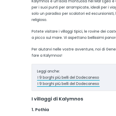
Kalymnos è un’isola montuosa nel Mar Egeo e u
per i suoi punti per arrampicate, ideali per i v
solo un paradiso per scalatori ed escursionisti
religioso.
Potete visitare i villaggi tipici, le rovine dei 
a picco sul mare. Vi aspettano bellissimi pan
Per aiutarvi nelle vostre avventure, noi di Ge
fare a Kalymnos!
Leggi anche:
I 9 borghi più belli del Dodecaneso
I 9 borghi più belli del Dodecaneso
I villaggi di Kalymnos
1. Pothia