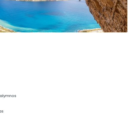
Kalymnos
as