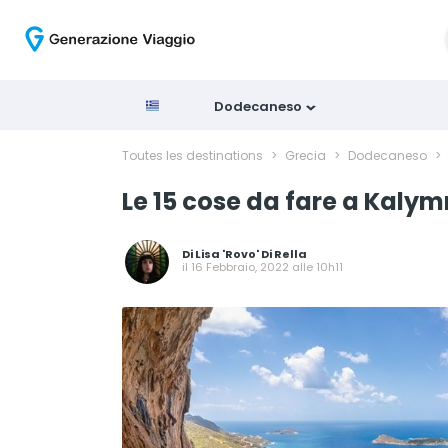
Dodecaneso
Toutes les destinations
>
Grecia
>
Dodecaneso
>
Le 15 cose da fare a Kaly
Di
Lisa 'Rovo' Di Rella
il 16 Febbraio, 2022 alle 10h11