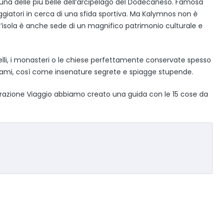
na delle più belle dell’arcipelago del Dodecaneso. Famosa
iaggiatori in cerca di una sfida sportiva. Ma Kalymnos non è
, l’isola è anche sede di un magnifico patrimonio culturale e
castelli, i monasteri o le chiese perfettamente conservate spesso
orami, così come insenature segrete e spiagge stupende.
nerazione Viaggio abbiamo creato una guida con le 15 cose da