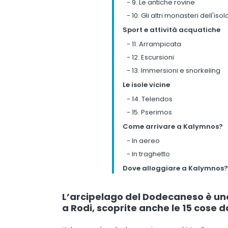
-
9. Le antiche rovine
-
10. Gli altri monasteri dell'isol
Sport e attività acquatiche
-
11. Arrampicata
-
12. Escursioni
-
13. Immersioni e snorkeling
Le isole vicine
-
14. Telendos
-
15. Pserimos
Come arrivare a Kalymnos?
-
In aereo
-
In traghetto
Dove alloggiare a Kalymnos?
L’arcipelago del Dodecaneso è uno 
a Rodi, scoprite anche le 15 cose 