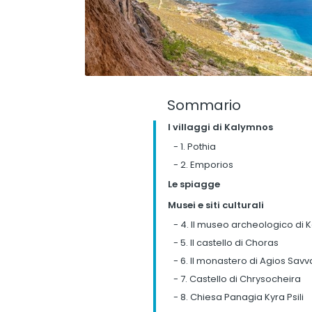
Sommario
I villaggi di Kalymnos
-
1. Pothia
-
2. Emporios
Le spiagge
Musei e siti culturali
-
4. Il museo archeologico di 
-
5. Il castello di Choras
-
6. Il monastero di Agios Savv
-
7. Castello di Chrysocheira
-
8. Chiesa Panagia Kyra Psili