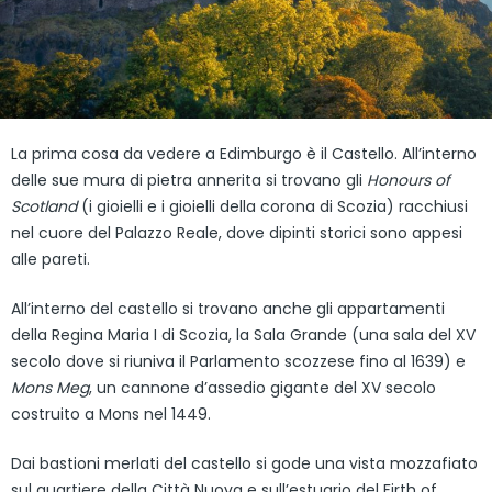
La prima cosa da vedere a Edimburgo è il Castello. All’interno
delle sue mura di pietra annerita si trovano gli
Honours of
Scotland
(i gioielli e i gioielli della corona di Scozia) racchiusi
nel cuore del Palazzo Reale, dove dipinti storici sono appesi
alle pareti.
All’interno del castello si trovano anche gli appartamenti
della Regina Maria I di Scozia, la Sala Grande (una sala del XV
secolo dove si riuniva il Parlamento scozzese fino al 1639) e
Mons Meg
, un cannone d’assedio gigante del XV secolo
costruito a Mons nel 1449.
Dai bastioni merlati del castello si gode una vista mozzafiato
sul quartiere della Città Nuova e sull’estuario del Firth of