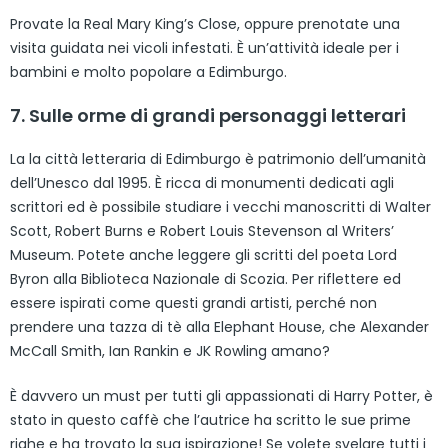
Provate la Real Mary King’s Close, oppure prenotate una
visita guidata nei vicoli infestati. È un’attività ideale per i
bambini e molto popolare a Edimburgo.
7. Sulle orme di grandi personaggi letterari
La la città letteraria di Edimburgo è patrimonio dell’umanità
dell’Unesco dal 1995. È ricca di monumenti dedicati agli
scrittori ed è possibile studiare i vecchi manoscritti di Walter
Scott, Robert Burns e Robert Louis Stevenson al Writers’
Museum. Potete anche leggere gli scritti del poeta Lord
Byron alla Biblioteca Nazionale di Scozia. Per riflettere ed
essere ispirati come questi grandi artisti, perché non
prendere una tazza di tè alla Elephant House, che Alexander
McCall Smith, Ian Rankin e JK Rowling amano?
È davvero un must per tutti gli appassionati di Harry Potter, è
stato in questo caffè che l’autrice ha scritto le sue prime
righe e ha trovato la sua ispirazione! Se volete svelare tutti i