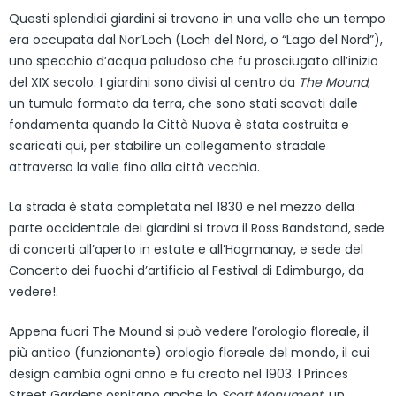
Questi splendidi giardini si trovano in una valle che un tempo
era occupata dal Nor’Loch (Loch del Nord, o “Lago del Nord”),
uno specchio d’acqua paludoso che fu prosciugato all’inizio
del XIX secolo. I giardini sono divisi al centro da
The Mound
,
un tumulo formato da terra, che sono stati scavati dalle
fondamenta quando la Città Nuova è stata costruita e
scaricati qui, per stabilire un collegamento stradale
attraverso la valle fino alla città vecchia.
La strada è stata completata nel 1830 e nel mezzo della
parte occidentale dei giardini si trova il Ross Bandstand, sede
di concerti all’aperto in estate e all’Hogmanay, e sede del
Concerto dei fuochi d’artificio al Festival di Edimburgo, da
vedere!.
Appena fuori The Mound si può vedere l’orologio floreale, il
più antico (funzionante) orologio floreale del mondo, il cui
design cambia ogni anno e fu creato nel 1903. I Princes
Street Gardens ospitano anche lo
Scott Monument
, un