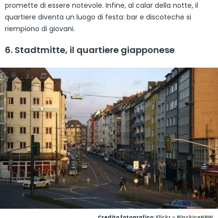
promette di essere notevole. Infine, al calar della notte, il
quartiere diventa un luogo di festa: bar e discoteche si
riempiono di giovani.
6. Stadtmitte, il quartiere giapponese
Credito fotografico:
Flickr – BlackIceNRW