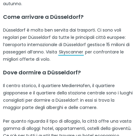
autunno.
Come arrivare a Düsseldorf?
Düsseldorf è molto ben servita dai trasporti. Ci sono voli
regolari per Düsseldorf da tutte le principali città europee:
l’aeroporto internazionale di Düsseldorf gestisce 15 milioni di
passeggeri all’anno. Visita
Skyscanner
per confrontare le
migliori offerte di volo.
Dove dormire a Düsseldorf?
Il centro storico, il quartiere MedienHafen, il quartiere
giapponese e il quartiere della stazione centrale sono i luoghi
consigliati per dormire a Düsseldorf: in essi si trova la
maggior parte degli alberghi e delle camere.
Per quanto riguarda il tipo di alloggio, la città offre una vasta
gamma di alloggi: hotel, appartamenti, ostelli della gioventù.
Ce n’è per tutti i gusti! Per trovare un hotel economico,