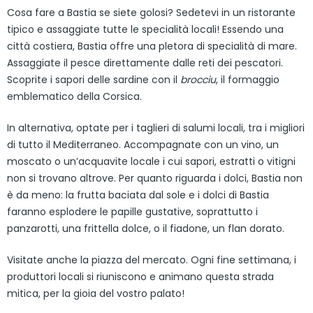
Cosa fare a Bastia se siete golosi? Sedetevi in un ristorante
tipico e assaggiate tutte le specialità locali! Essendo una
città costiera, Bastia offre una pletora di specialità di mare.
Assaggiate il pesce direttamente dalle reti dei pescatori.
Scoprite i sapori delle sardine con il
brocciu
, il formaggio
emblematico della Corsica.
In alternativa, optate per i taglieri di salumi locali, tra i migliori
di tutto il Mediterraneo. Accompagnate con un vino, un
moscato o un’acquavite locale i cui sapori, estratti o vitigni
non si trovano altrove. Per quanto riguarda i dolci, Bastia non
è da meno: la frutta baciata dal sole e i dolci di Bastia
faranno esplodere le papille gustative, soprattutto i
panzarotti, una frittella dolce, o il fiadone, un flan dorato.
Visitate anche la piazza del mercato. Ogni fine settimana, i
produttori locali si riuniscono e animano questa strada
mitica, per la gioia del vostro palato!