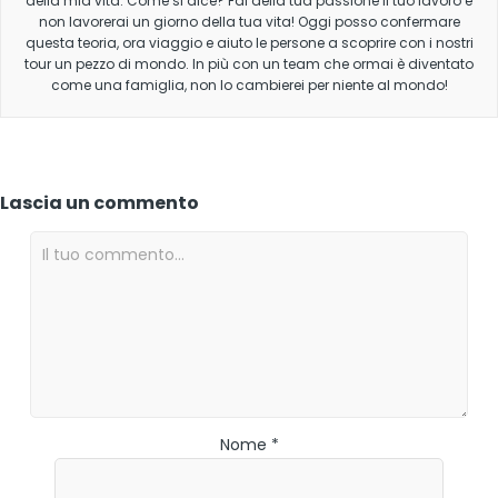
della mia vita. Come si dice? Fai della tua passione il tuo lavoro e
non lavorerai un giorno della tua vita! Oggi posso confermare
questa teoria, ora viaggio e aiuto le persone a scoprire con i nostri
tour un pezzo di mondo. In più con un team che ormai è diventato
come una famiglia, non lo cambierei per niente al mondo!
Lascia un commento
Nome *