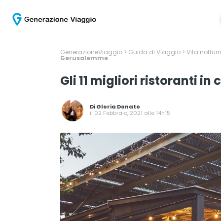
GenerazioneViaggio
>
Guida di Viaggio
>
Vita nottu
Gerusalemme
Gli 11 migliori ristoranti
Di
Gloria Donato
il 02 Febbraio, 2021 alle 14h15