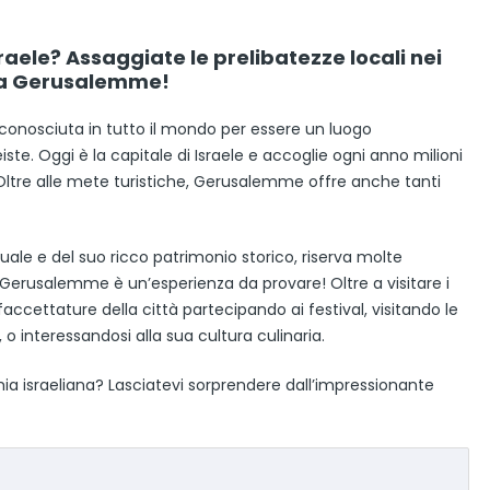
raele? Assaggiate le prelibatezze locali nei
e a Gerusalemme!
conosciuta in tutto il mondo per essere un luogo
ste. Oggi è la capitale di Israele e accoglie ogni anno milioni
Oltre alle mete turistiche, Gerusalemme offre anche tanti
irituale e del suo ricco patrimonio storico, riserva molte
a Gerusalemme è un’esperienza da provare! Oltre a visitare i
 sfaccettature della città partecipando ai festival, visitando le
 o interessandosi alla sua cultura culinaria.
ia israeliana? Lasciatevi sorprendere dall’impressionante