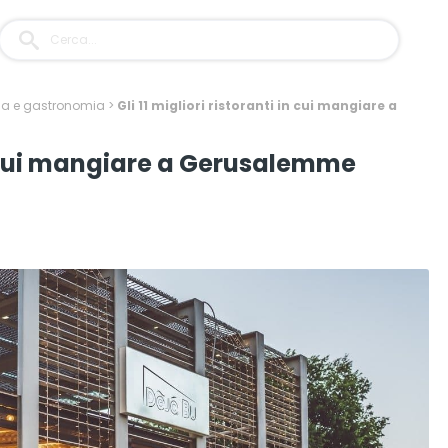
rna e gastronomia
>
Gli 11 migliori ristoranti in cui mangiare a
 in cui mangiare a Gerusalemme