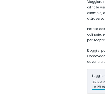
Viaggiare n
difficile v
esempio, at
attraverso 
Potete così
culinarie, 
per scopri
E oggi vi p
Corcovado, 
davanti a t
Leggi a
26 paro
Le 28 c