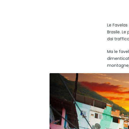
Le Favelas 
Brasile. Le
dai traffica
Ma le fave
dimenticate
montagne, l