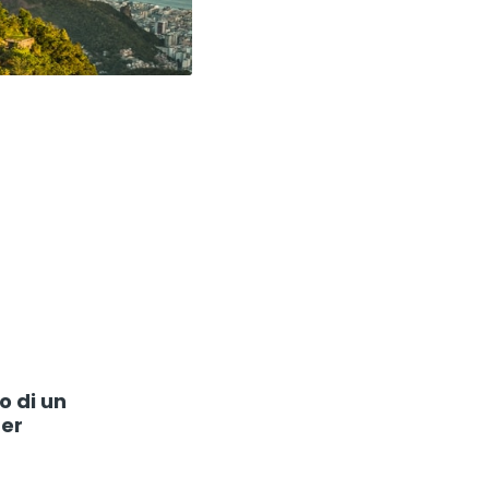
o di un
per