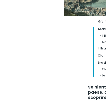
So
Archi
-
Il 
-
St
Il Br
Ciond
Brasi
-
Gl
-
Le 
Se nient
paese, 
scoprire