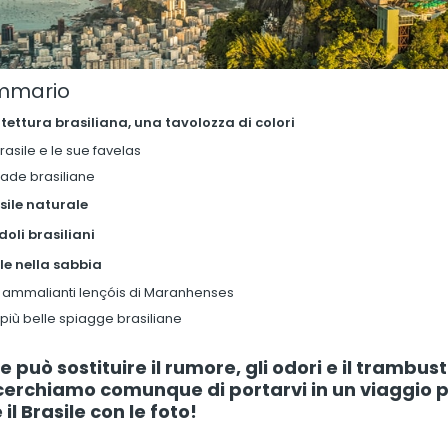
mmario
tettura brasiliana, una tavolozza di colori
Brasile e le sue favelas
rade brasiliane
asile naturale
oli brasiliani
le nella sabbia
i ammalianti lençóis di Maranhenses
più belle spiagge brasiliane
e può sostituire il rumore, gli odori e il trambust
cerchiamo comunque di portarvi in un viaggio 
 il Brasile con le foto!