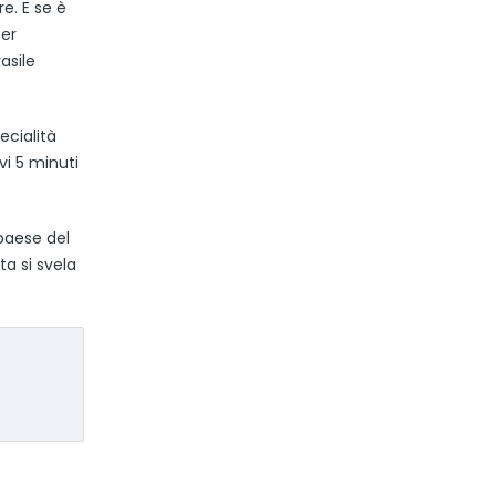
e. E se è
Per
asile
ecialità
vi 5 minuti
 paese del
ta si svela