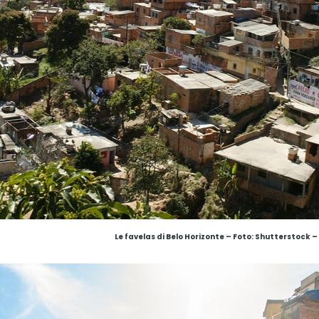
Le favelas di Belo Horizonte
–
Foto: Shutterstock – L