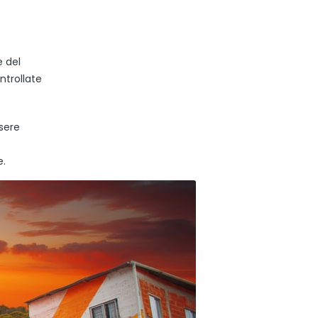
e del
ntrollate
sere
e.