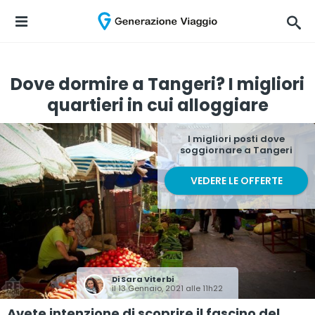
Dove dormire a Tangeri? I migliori
quartieri in cui alloggiare
I migliori posti dove
soggiornare a Tangeri
VEDERE LE OFFERTE
Di
Sara Viterbi
il 13 Gennaio, 2021 alle 11h22
Avete intenzione di scoprire il fascino del