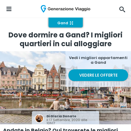
Gand
Dove dormire a Gand? I migliori
quartieri in cui alloggiare
Vedi i migliori appartamenti
a Gand
VEDERE LE OFFERTE
Di
Gloria Donato
il 17 Settembre, 2020 alle
10h17
Andate in Belgio? Qui troverete le migliori