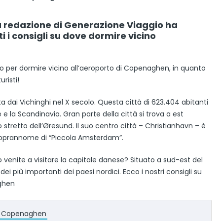
 redazione di Generazione Viaggio ha
 i consigli su dove dormire vicino
 per dormire vicino all’aeroporto di Copenaghen, in quanto
risti!
 dai Vichinghi nel X secolo. Questa città di 623.404 abitanti
e la Scandinavia. Gran parte della città si trova a est
lo stretto dell’Øresund. Il suo centro città – Christianhavn – è
l soprannome di “Piccola Amsterdam”.
venite a visitare la capitale danese? Situato a sud-est del
i più importanti dei paesi nordici. Ecco i nostri consigli su
aghen
di Copenaghen