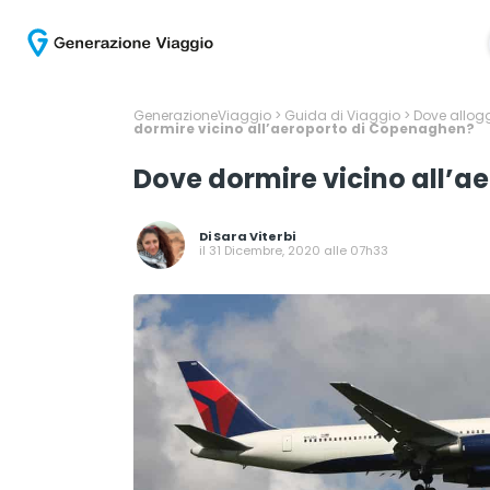
GenerazioneViaggio
>
Guida di Viaggio
>
Dove allogg
dormire vicino all’aeroporto di Copenaghen?
Dove dormire vicino all’
Di
Sara Viterbi
il 31 Dicembre, 2020 alle 07h33