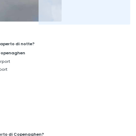
aperto di notte?
i Copenaghen
rport
port
orto di Copenaghen?