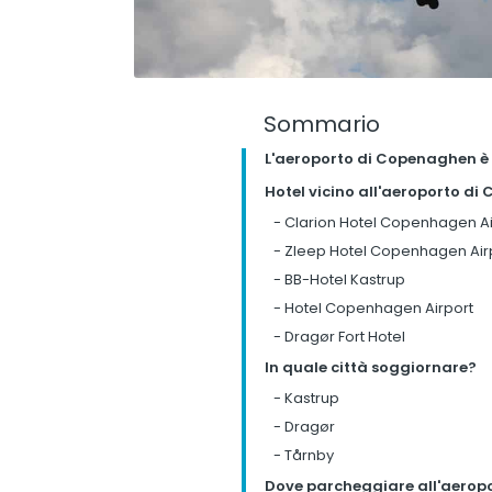
Sommario
L'aeroporto di Copenaghen è 
Hotel vicino all'aeroporto d
-
Clarion Hotel Copenhagen Ai
-
Zleep Hotel Copenhagen Air
-
BB-Hotel Kastrup
-
Hotel Copenhagen Airport
-
Dragør Fort Hotel
In quale città soggiornare?
-
Kastrup
-
Dragør
-
Tårnby
Dove parcheggiare all'aerop